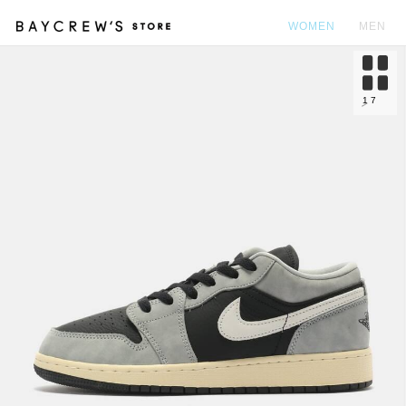
WOMEN
MEN
カ
1
7