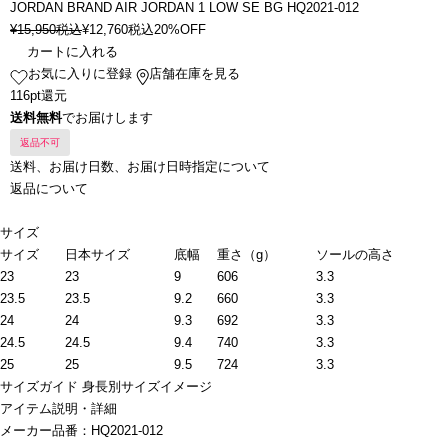
JORDAN BRAND AIR JORDAN 1 LOW SE BG HQ2021-012
¥
15,950
税込
¥
12,760
税込
20%OFF
カートに入れる
お気に入りに登録
店舗在庫を見る
116pt還元
送料無料
でお届けします
返品不可
送料、お届け日数、お届け日時指定について
返品について
サイズ
サイズ
日本サイズ
底幅
重さ（g）
ソールの高さ
23
23
9
606
3.3
23.5
23.5
9.2
660
3.3
24
24
9.3
692
3.3
24.5
24.5
9.4
740
3.3
25
25
9.5
724
3.3
サイズガイド
身長別サイズイメージ
アイテム説明・詳細
メーカー品番：HQ2021-012