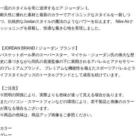
一流のスタイルを常に追求するエア ジョーダン 1。
耐久性に優れた素材と最新のカラーでアイコニックなスタイルを一新しつ
つ、伝統的なJordanスタイルの魔法のようなパワーを伝えます。 Nike Airク
ッショニングを搭載し、快適な履き心地を実現しました。
【JORDAN BRAND / ジョーダン ブランド】
バスケットボール界のスーパースター、マイケル・ジョーダン氏の偉大な歴
史に基づきながら同氏の直接監修の下に展開されるアパレルとアクセサリー
のプレミアムブランド。 プレミアムな機能性を備えたスポーツアパレルとラ
イフスタイルグッズのトータルブランドとして成長を続けています。
【ご注意】
※照明の関係により、実際よりも色味が違って見える場合があります。
またパソコン・スマートフォンなどの環境により、若干製品と画像のカラー
が異なる場合もございます。
※商品の色味は、商品アップ画像をご参照ください。
カラー
グレー