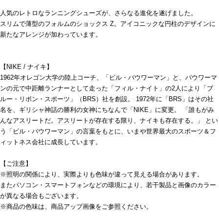
人気のレトロなランニングシューズが、さらなる進化を遂げました。
スリムで薄型のフォルムのショックス Z。アイコニックな円柱のデザインに
新たなアレンジが加わっています。
【NIKE / ナイキ】
1962年オレゴン大学の陸上コーチ、「ビル・バウワーマン」と、バウワーマ
ンの元で中距離ランナーとして走った「フィル・ナイト」の2人により「ブ
ルー・リボン・スポーツ」（BRS）社を創設。 1972年に「BRS」はその社
名を、ギリシャ神話の勝利の女神にちなんで「NIKE」に変更。 「誰もがみ
んなアスリートだ。アスリートが存在する限り、ナイキも存在する。」 とい
う「ビル・バウワーマン」の言葉をもとに、いまや世界最大のスポーツ＆フ
ィットネス会社に成長しています。
【ご注意】
※照明の関係により、実際よりも色味が違って見える場合があります。
またパソコン・スマートフォンなどの環境により、若干製品と画像のカラー
が異なる場合もございます。
※商品の色味は、商品アップ画像をご参照ください。