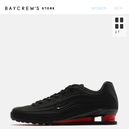
WOMEN
MEN
カ
1
7