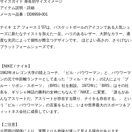
サイズガイド
身長別サイズイメージ
アイテム説明・詳細
メーカー品番：DD8959-001
ナイキ エア フォース 1 '07は、バスケットボールのアイコンである人気シュ
ーズに新たなテイストを加えた一足。ハリのあるレザー、大胆なカラー、適
度な光沢によって個性が際立つデザインです。 ほどよい高さの、さりげない
プラットフォームシューズです。
【NIKE / ナイキ】
1962年オレゴン大学の陸上コーチ、「ビル・バウワーマン」と、バウワーマ
ンの元で中距離ランナーとして走った「フィル・ナイト」の2人により「ブ
ルー・リボン・スポーツ」（BRS）社を創設。 1972年に「BRS」はその社
名を、ギリシャ神話の勝利の女神にちなんで「NIKE」に変更。 「誰もがみ
んなアスリートだ。アスリートが存在する限り、ナイキも存在する。」 とい
う「ビル・バウワーマン」の言葉をもとに、いまや世界最大のスポーツ＆フ
ィットネス会社に成長しています。
【ご注意】
※照明の関係により、実際よりも色味が違って見える場合があります。