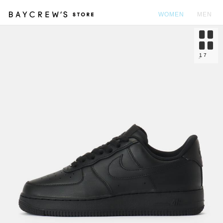
WOMEN
MEN
カ
1
7