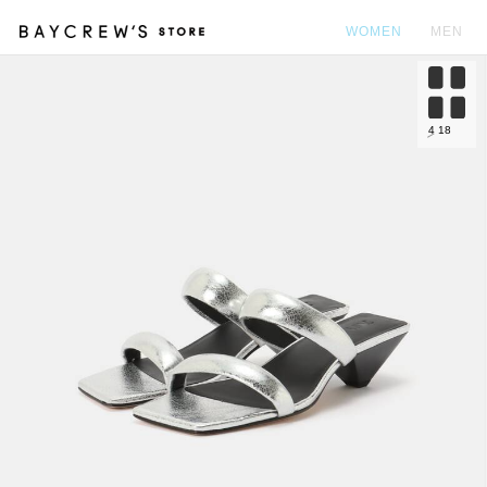
WOMEN
MEN
カ
4
18