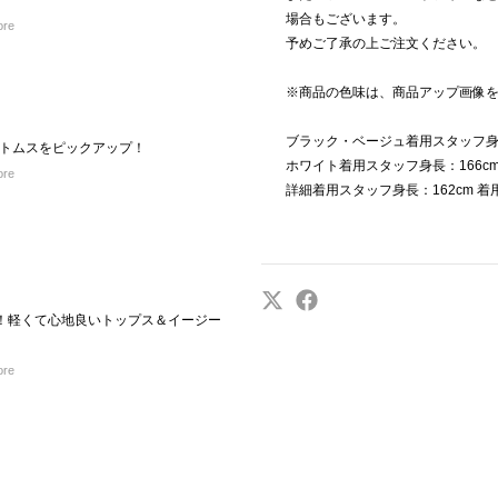
場合もございます。
ore
予めご了承の上ご注文ください。
※商品の色味は、商品アップ画像
ブラック・ベージュ着用スタッフ身長
トムスをピックアップ！
ホワイト着用スタッフ身長：166cm
ore
詳細着用スタッフ身長：162cm 着
日に！軽くて心地良いトップス＆イージー
ore