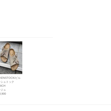
RKENSTOCK/ビル
ンシュトック
RICH
ージュ
,900