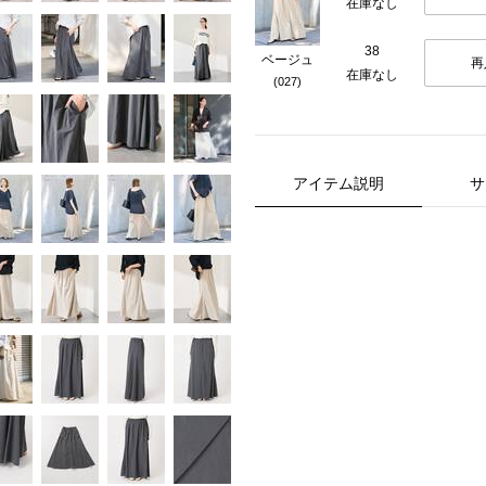
在庫なし
38
ベージュ
再
在庫なし
(027)
アイテム説明
サ