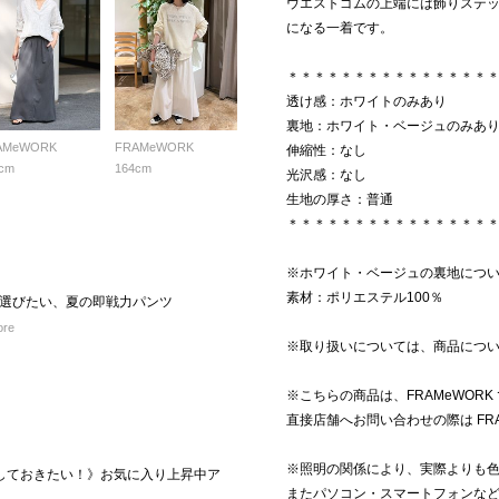
ウエストゴムの上端には飾りステ
になる一着です。
＊＊＊＊＊＊＊＊＊＊＊＊＊＊＊
透け感：ホワイトのみあり
裏地：ホワイト・ベージュのみあ
AMeWORK
FRAMeWORK
伸縮性：なし
cm
164cm
光沢感：なし
生地の厚さ：普通
＊＊＊＊＊＊＊＊＊＊＊＊＊＊＊
※ホワイト・ベージュの裏地につ
素材：ポリエステル100％
選びたい、夏の即戦力パンツ
ore
※取り扱いについては、商品につ
※こちらの商品は、FRAMeWOR
直接店舗へお問い合わせの際は FR
※照明の関係により、実際よりも
クしておきたい！》お気に入り上昇中ア
またパソコン・スマートフォンな