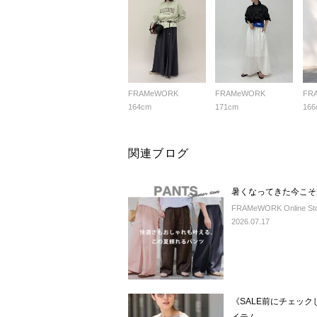
FRAMeWORK
FRAMeWORK
FR
164cm
171cm
166
関連ブログ
暑くなってきた今こそ
FRAMeWORK Online St
2026.07.17
《SALE前にチェッ