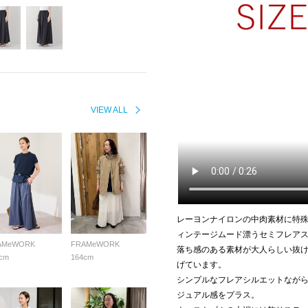
VIEW ALL
レーヨンナイロンの中肉素材に特殊
ィンテージムード漂うセミフレア
AMeWORK
FRAMeWORK
落ち感のある素材が大人らしい抜
cm
164cm
げています。
シンプルなフレアシルエットなが
ジュアル感をプラス。