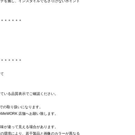
ッチを施し、インスタイルでもさりげないポイント
＊＊＊＊＊＊＊
り
＊＊＊＊＊＊＊
いて
いている品質表示でご確認ください。
K での取り扱いになります。
AMeWORK 店舗へお願い致します。
色味が違って見える場合があります。
どの環境により、若干製品と画像のカラーが異なる