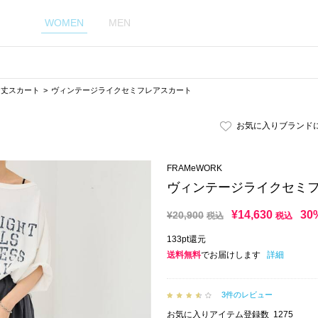
WOMEN
MEN
シ丈スカート
ヴィンテージライクセミフレアスカート
お気に入りブランド
FRAMeWORK
ヴィンテージライクセミ
¥
14,630
30
¥
20,900
税込
税込
133pt還元
送料無料
でお届けします
詳細
3件のレビュー
お気に入りアイテム登録数
1275