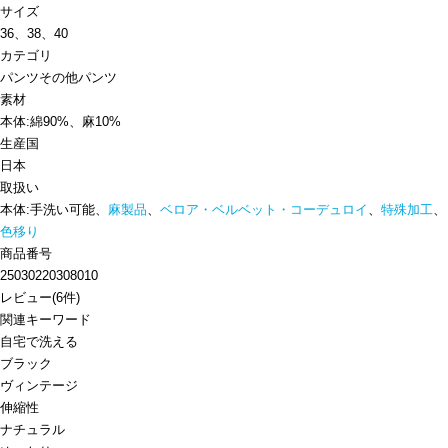
サイズ
36、38、40
カテゴリ
パンツ
その他パンツ
素材
本体:綿90%、麻10%
生産国
日本
取扱い
本体:手洗い可能、
麻製品
、
ベロア・ベルベット・コーデュロイ
、
特殊加工
、
色移り
商品番号
25030220308010
レビュー
(
6
件)
関連キーワード
自宅で洗える
ブラック
ヴィンテージ
伸縮性
ナチュラル