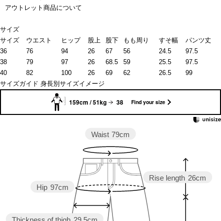
アウトレット商品について
サイズ
サイズ
ウエスト
ヒップ
股上
股下
もも周り
すそ幅
パンツ丈
36
76
94
26
67
56
24.5
97.5
38
79
97
26
68.5
59
25.5
97.5
40
82
100
26
69
62
26.5
99
サイズガイド
身長別サイズイメージ
159cm / 51kg
38
Find your size
Waist
79cm
Rise length
26cm
Hip
97cm
Thickness of thigh
29.5cm