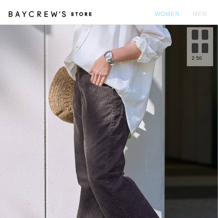
WOMEN
MEN
カ
2
50