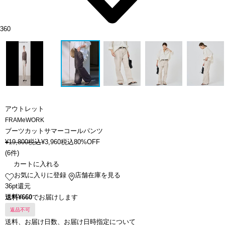
360
アウトレット
FRAMeWORK
ブーツカットサマーコールパンツ
¥
19,800
税込
¥
3,960
税込
80%OFF
(
6件
)
カートに入れる
お気に入りに登録
店舗在庫を見る
36pt還元
送料¥660
でお届けします
返品不可
送料、お届け日数、お届け日時指定について