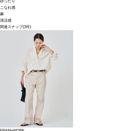
ゆったり
こなれ感
麻
清涼感
関連スナップ
(3件)
FRAMeWORK