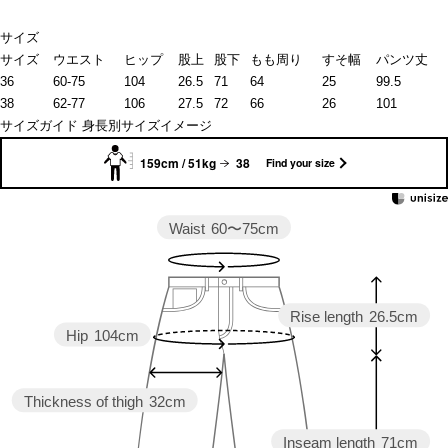
サイズ
サイズ
ウエスト
ヒップ
股上
股下
もも周り
すそ幅
パンツ丈
36
60-75
104
26.5
71
64
25
99.5
38
62-77
106
27.5
72
66
26
101
サイズガイド
身長別サイズイメージ
159cm / 51kg
38
Find your size
Waist
60〜75cm
Rise length
26.5cm
Hip
104cm
Thickness of thigh
32cm
Inseam length
71cm