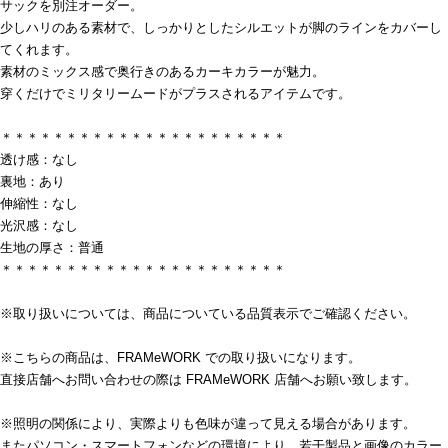
サックを別注オーダー。
少しハリのある素材で、しっかりとしたシルエットが脚のラインをカバーし
てくれます。
素材のミックス感で奥行きのあるカーキカラーが魅力。
穿くだけでミリタリームードがプラスされるアイテムです。
＊＊＊＊＊＊＊＊＊＊＊＊＊＊＊＊＊＊＊＊＊＊
透け感：なし
裏地：あり
伸縮性：なし
光沢感：なし
生地の厚さ：普通
＊＊＊＊＊＊＊＊＊＊＊＊＊＊＊＊＊＊＊＊＊＊
※取り扱いについては、商品についている品質表示でご確認ください。
※こちらの商品は、FRAMeWORK での取り扱いになります。
直接店舗へお問い合わせの際は FRAMeWORK 店舗へお願い致します。
※照明の関係により、実際よりも色味が違って見える場合があります。
またパソコン・スマートフォンなどの環境により、若干製品と画像のカラー