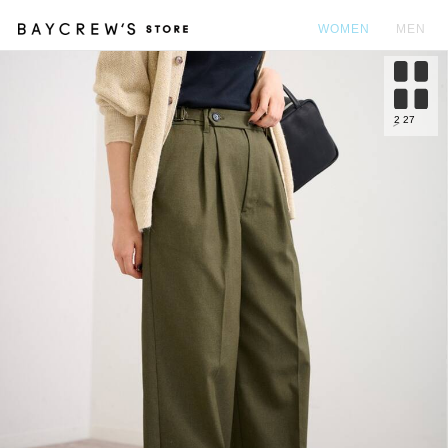
WOMEN
MEN
カ
2
27