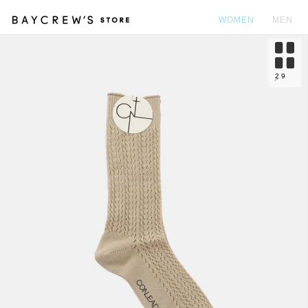
WOMEN
MEN
カ
2
9