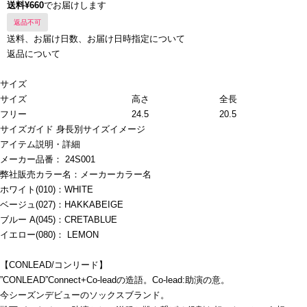
送料¥660
でお届けします
返品不可
送料、お届け日数、お届け日時指定について
返品について
サイズ
サイズ
高さ
全長
フリー
24.5
20.5
サイズガイド
身長別サイズイメージ
アイテム説明・詳細
メーカー品番： 24S001
弊社販売カラー名：メーカーカラー名
ホワイト(010)：WHITE
ベージュ(027)：HAKKABEIGE
ブルー A(045)：CRETABLUE
イエロー(080)： LEMON
【CONLEAD/コンリード】
”CONLEAD”Connect+Co-leadの造語。Co-lead:助演の意。
今シーズンデビューのソックスブランド。