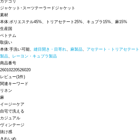
カテゴリ
ジャケット･スーツ
テーラードジャケット
素材
本体:ポリエステル45%、トリアセテート25%、キュプラ15%、麻15%
生産国
ベトナム
取扱い
本体:手洗い可能、
縫目開き・目寄れ
、
麻製品
、
アセテート・トリアセテート
製品
、
レーヨン・キュプラ製品
商品番号
26010220526020
レビュー
(
1
件)
関連キーワード
リネン
麻
イージーケア
自宅で洗える
カジュアル
ヴィンテージ
抜け感
きれいめ