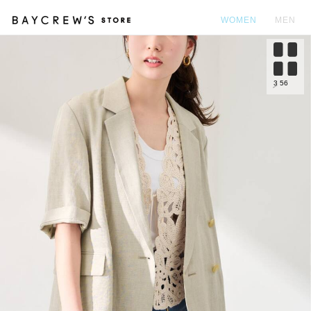
WOMEN
MEN
カ
3
56