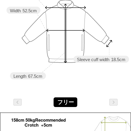
Width
52.5cm
Sleeve cuff width
18.5cm
Length
67.5cm
フリー
158cm 50kgRecommended
Crotch +5cm