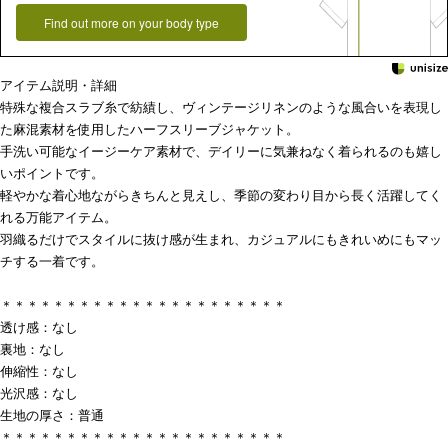
Find out more on your body type
アイテム説明・詳細
特殊な複合スラブ糸で紡績し、ヴィンテージリネンのような風合いを表現し
た麻混素材を使用したハーフスリーブジャケット。
手洗い可能なイージーケア素材で、デイリーに気兼ねなく着られるのも嬉し
いポイントです。
軽やかな着心地ながらきちんと見えし、季節の変わり目から長く活躍してく
れる万能アイテム。
羽織るだけでスタイルに抜け感が生まれ、カジュアルにもきれいめにもマッ
チする一着です。
＊＊＊＊＊＊＊＊＊＊＊＊＊＊＊＊＊＊＊＊＊＊
透け感：なし
裏地：なし
伸縮性：なし
光沢感：なし
生地の厚さ：普通
＊＊＊＊＊＊＊＊＊＊＊＊＊＊＊＊＊＊＊＊＊＊