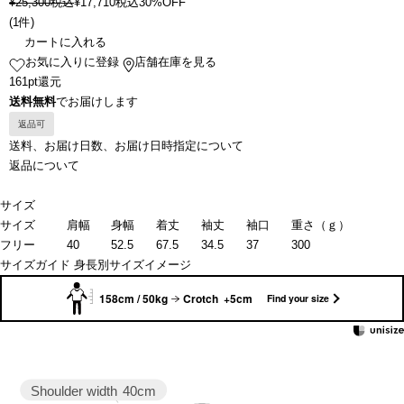
¥
25,300
税込
¥
17,710
税込
30%OFF
(
1件
)
カートに入れる
お気に入りに登録
店舗在庫を見る
161pt還元
送料無料
でお届けします
返品可
送料、お届け日数、お届け日時指定について
返品について
サイズ
サイズ
肩幅
身幅
着丈
袖丈
袖口
重さ（ｇ）
フリー
40
52.5
67.5
34.5
37
300
サイズガイド
身長別サイズイメージ
158cm / 50kg
Crotch +5cm
Find your size
Shoulder width
40cm