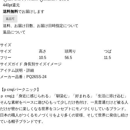
440pt還元
送料無料
でお届けします
返品可
送料、お届け日数、お届け日時指定について
返品について
サイズ
サイズ
高さ
頭周り
つば
フリー
10.5
56.5
11.5
サイズガイド
身長別サイズイメージ
アイテム説明・詳細
メーカー品番：PQ26SS-24
【p cnq/パークニック】
ｐ cnqは「身近に感じられる」「馴染む」「好まれる」「生活に溶け込む」
そんな素材をベースに遊び心もって少しだけ色付け、一見普通だけど被る人
だけが密かに楽しくなる世界をコンセプトにモノづくりしているブランド。
日本の職人がつくるモノづくりをより多くの皆様、そして世界に発信し続け
ている帽子ブランドです。