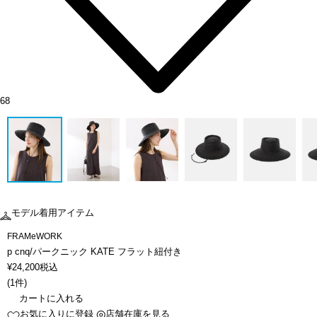
68
モデル着用アイテム
FRAMeWORK
p cnq/パークニック KATE フラット紐付き
¥
24,200
税込
(
1件
)
カートに入れる
お気に入りに登録
店舗在庫を見る