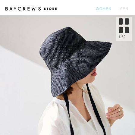
WOMEN
MEN
カ
1
17