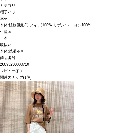
カテゴリ
帽子
ハット
素材
本体:植物繊維(ラフィア)100% リボン:レーヨン100%
生産国
日本
取扱い
本体:洗濯不可
商品番号
26095230000710
レビュー
(
件)
関連スナップ
(1件)