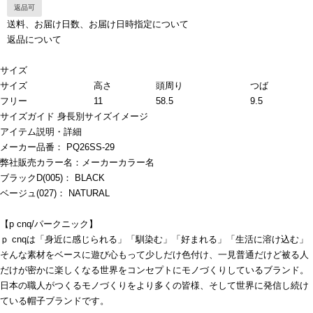
返品可
送料、お届け日数、お届け日時指定について
返品について
サイズ
サイズ
高さ
頭周り
つば
フリー
11
58.5
9.5
サイズガイド
身長別サイズイメージ
アイテム説明・詳細
メーカー品番： PQ26SS-29
弊社販売カラー名：メーカーカラー名
ブラックD(005)： BLACK
ベージュ(027)： NATURAL
【p cnq/パークニック】
ｐ cnqは「身近に感じられる」「馴染む」「好まれる」「生活に溶け込む」
そんな素材をベースに遊び心もって少しだけ色付け、一見普通だけど被る人
だけが密かに楽しくなる世界をコンセプトにモノづくりしているブランド。
日本の職人がつくるモノづくりをより多くの皆様、そして世界に発信し続け
ている帽子ブランドです。