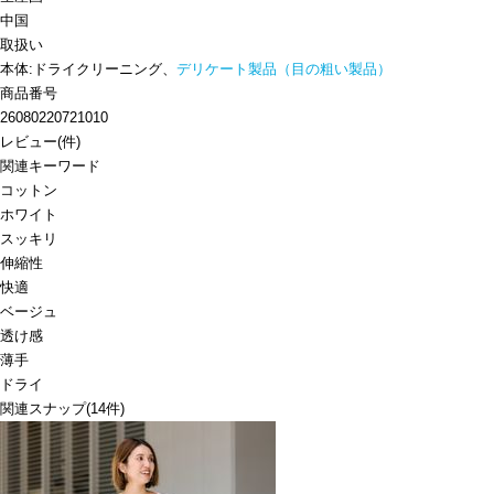
中国
取扱い
本体:ドライクリーニング、
デリケート製品（目の粗い製品）
商品番号
26080220721010
レビュー
(
件)
関連キーワード
コットン
ホワイト
スッキリ
伸縮性
快適
ベージュ
透け感
薄手
ドライ
関連スナップ
(14件)