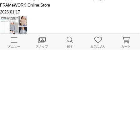
FRAMeWORK Online Store
2026.01.17
【予約10%OFFキャンペーン】対象アイテムをまとめてチェック！
メニュー
スナップ
探す
お気に入り
カート
FRAMeWORK Online Store
2026.01.15
このアイテムを見た人はこちらもチェックしています
HOME
FRAMeWORK
トップス
ニット／セーター
コットンコードニットプルオーバ
BAYCREW’S STORE 公式アプリ
パスワードレスでかんたんログイン