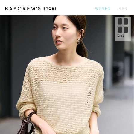
WOMEN
MEN
カ
2
53