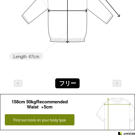
Length
47cm
フリー
158cm 50kgRecommended
Waist +5cm
Find out more on your body type