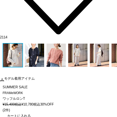
2114
モデル着用アイテム
SUMMER SALE
FRAMeWORK
ワッフルロンT
¥
15,400
税込
¥
10,780
税込
30%OFF
(
2件
)
カートに入れる