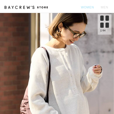
WOMEN
MEN
カ
1
64