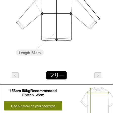
Length
61cm
フリー
158cm 50kgRecommended
Crotch -2cm
Find out more on your body type