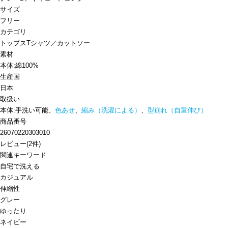
サイズ
フリー
カテゴリ
トップス
Tシャツ／カットソー
素材
本体:綿100%
生産国
日本
取扱い
本体:手洗い可能、
色あせ
、
縮み（洗濯による）
、
型崩れ（自重伸び）
商品番号
26070220303010
レビュー
(
2
件)
関連キーワード
自宅で洗える
カジュアル
伸縮性
グレー
ゆったり
ネイビー