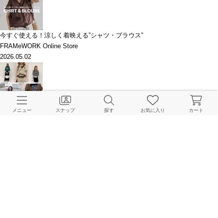
今すぐ使える！涼しく着映える”シャツ・ブラウス”
FRAMeWORK Online Store
2026.05.02
OUR PICKS NOW｜スタッフが選ぶ、いま買って夏まで使えるアイテム
メニュー
スナップ
探す
お気に入り
カート
FRAMeWORK 本社
2026.05.02
【ARRIVAL SCHEDULE】5月入荷の新作アイテムをご紹介！
FRAMeWORK 本社
2026.05.01