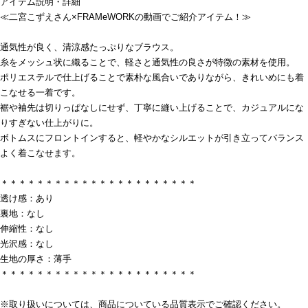
アイテム説明・詳細
≪二宮こずえさん×FRAMeWORKの動画でご紹介アイテム！≫
通気性が良く、清涼感たっぷりなブラウス。
糸をメッシュ状に織ることで、軽さと通気性の良さが特徴の素材を使用。
ポリエステルで仕上げることで素朴な風合いでありながら、きれいめにも着
こなせる一着です。
裾や袖先は切りっぱなしにせず、丁寧に縫い上げることで、カジュアルにな
りすぎない仕上がりに。
ボトムスにフロントインすると、軽やかなシルエットが引き立ってバランス
よく着こなせます。
＊＊＊＊＊＊＊＊＊＊＊＊＊＊＊＊＊＊＊＊＊＊
透け感：あり
裏地：なし
伸縮性：なし
光沢感：なし
生地の厚さ：薄手
＊＊＊＊＊＊＊＊＊＊＊＊＊＊＊＊＊＊＊＊＊＊
※取り扱いについては、商品についている品質表示でご確認ください。