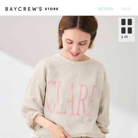
WOMEN
MEN
カ
2
45