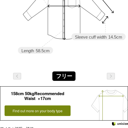
Sleeve cuff width
14.5cm
Length
58.5cm
フリー
158cm 50kgRecommended
Waist +17cm
Find out more on your body type