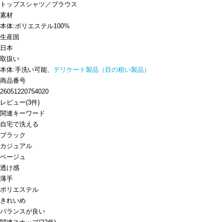
トップス
シャツ／ブラウス
素材
本体:ポリエステル100%
生産国
日本
取扱い
本体:手洗い可能、
デリケート製品（目の粗い製品）
商品番号
26051220754020
レビュー
(
3
件)
関連キーワード
自宅で洗える
ブラック
カジュアル
ベージュ
透け感
薄手
ポリエステル
きれいめ
バランスが良い