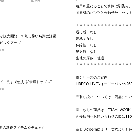
cm
160cm
着用を重ねることで身体に馴染み
同素材のパンツと合わせた、セッ
＊＊＊＊＊＊＊＊＊＊＊＊＊＊＊
透け感：なし
が販売開始！≫蒸し暑い時期に活躍
裏地：なし
ピックアップ
伸縮性：なし
ore
光沢感：なし
生地の厚さ：普通
＊＊＊＊＊＊＊＊＊＊＊＊＊＊＊
※シリーズのご案内
て、先まで使える”最適トップス”
LIBECO-LINENイージーパンツ(2603
ore
※取り扱いについては、商品につ
※こちらの商品は、FRAMeWOR
直接店舗へお問い合わせの際は FR
L】今週の新作アイテムをチェック！
※照明の関係により、実際よりも