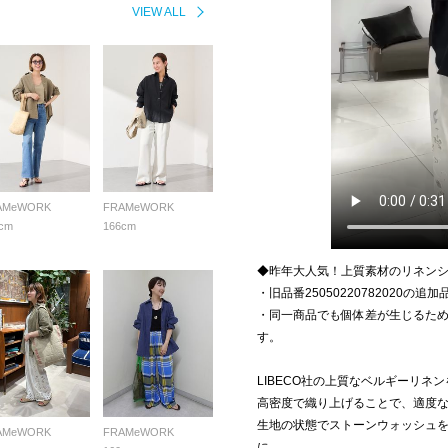
VIEW ALL
AMeWORK
FRAMeWORK
cm
166cm
◆昨年大人気！上質素材のリネン
・旧品番25050220782020の追
・同一商品でも個体差が生じるた
す。
LIBECO社の上質なベルギーリネ
高密度で織り上げることで、適度
生地の状態でストーンウォッシュ
AMeWORK
FRAMeWORK
に。