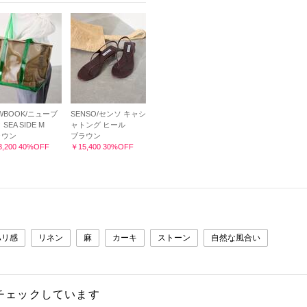
WBOOK/ニューブ
SENSO/センソ キャシ
SEA SIDE M
ャトング ヒール
ラウン
ブラウン
,200 40%OFF
￥15,400 30%OFF
ハリ感
リネン
麻
カーキ
ストーン
自然な風合い
チェックしています