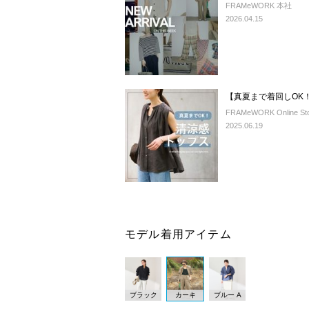
FRAMeWORK 本社
2026.04.15
【真夏まで着回しOK！
FRAMeWORK Online St
2025.06.19
モデル着用アイテム
ブラック
カーキ
ブルー A