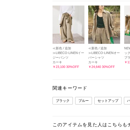
≪新色 / 追加
≪新色 / 追加
NE
≫LIBECO-LINENイー
≫LIBECO-LINENオー
ック 
ジーパンツ
バーシャツ
ブ
カーキ
カーキ
￥13
￥23,100 30%OFF
￥24,640 30%OFF
関連キーワード
ブラック
ブルー
セットアップ
このアイテムを見た人はこちらも