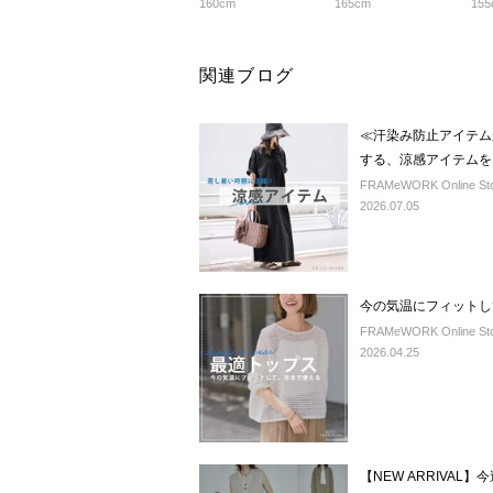
160cm
165cm
155
関連ブログ
≪汗染み防止アイテム
する、涼感アイテムを
FRAMeWORK Online St
2026.07.05
今の気温にフィットし
FRAMeWORK Online St
2026.04.25
【NEW ARRIVA