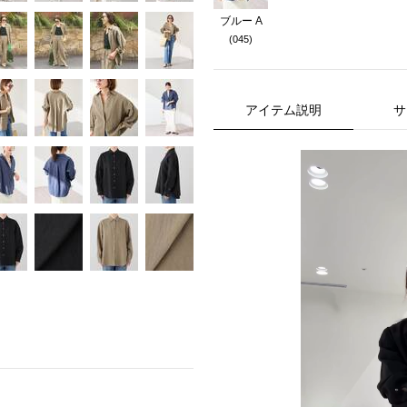
ブルー A
(045)
アイテム説明
サ