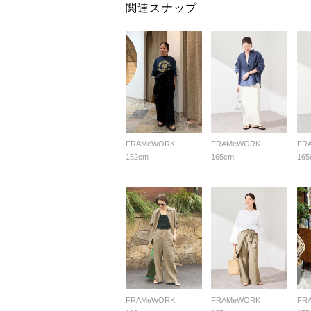
関連スナップ
FRAMeWORK
FRAMeWORK
FR
152cm
165cm
165
FRAMeWORK
FRAMeWORK
FR