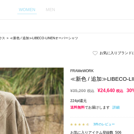
WOMEN
MEN
ウス
≪新色 / 追加≫LIBECO-LINENオーバーシャツ
お気に入りブランド
FRAMeWORK
≪新色 / 追加≫LIBECO
¥
24,640
30
¥
35,200
税込
税込
224pt還元
送料無料
でお届けします
詳細
3件のレビュー
お気に入りアイテム登録数
506