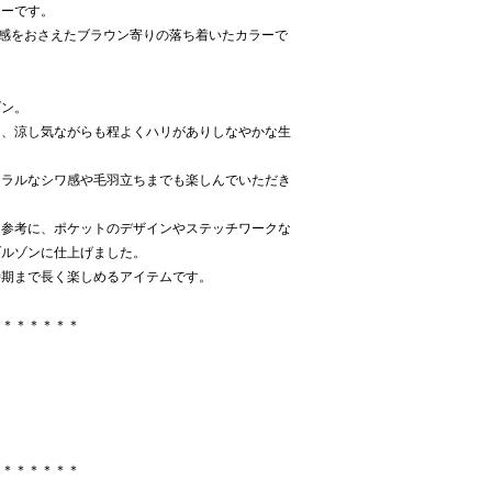
ラーです。
ン感をおさえたブラウン寄りの落ち着いたカラーで
ゾン。
し、涼し気ながらも程よくハリがありしなやかな生
ュラルなシワ感や毛羽立ちまでも楽しんでいただき
を参考に、ポケットのデザインやステッチワークな
ブルゾンに仕上げました。
時期まで長く楽しめるアイテムです。
＊＊＊＊＊＊＊
＊＊＊＊＊＊＊