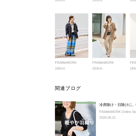
165cm
165cm
161
FRAMeWORK
FRAMeWORK
FR
166cm
163cm
165
関連ブログ
冷房除け・日除けに。
FRAMeWORK Online St
2026.06.21