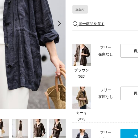
返品可
Next
同一商品を探す
フリー
再
在庫なし
ブラウン
(020)
フリー
再
在庫なし
カーキ
(036)
フリー
カ