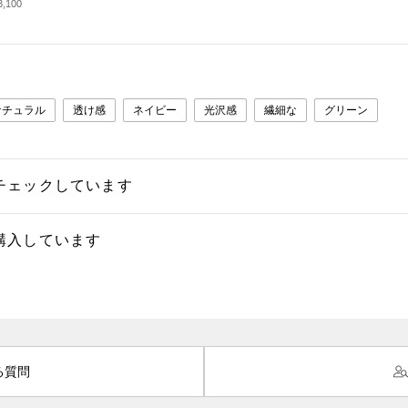
,100
ナチュラル
透け感
ネイビー
光沢感
繊細な
グリーン
チェックしています
購入しています
る質問