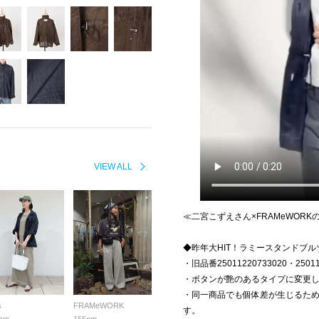
VIEW ALL
≪二宮こずえさん×FRAMeWOR
◆昨年大HIT！ラミースタンドブ
・旧品番25011220733020・250
・ボタンが艶のあるタイプに変更
・同一商品でも個体差が生じるた
s
FRAMeWORK
す。