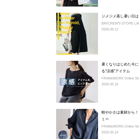
ジメジメ蒸し暑い日は
BAYCREW'S STORE LADY
2026.06.12
暑くなりはじめた今に
る”涼感”アイテム
FRAMeWORK Online St
2026.05.16
軽やかさは素材から！
ミー
FRAMeWORK Online St
2026.05.14