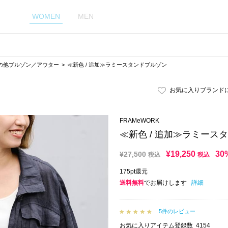
WOMEN
MEN
の他ブルゾン／アウター
≪新色 / 追加≫ラミースタンドブルゾン
お気に入りブランド
FRAMeWORK
≪新色 / 追加≫ラミース
¥
19,250
30
¥
27,500
税込
税込
175pt還元
送料無料
でお届けします
詳細
5件のレビュー
お気に入りアイテム登録数
4154