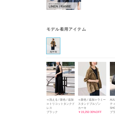
モデル着用アイテム
カーキ
≪洗える / 新色 / 追加
≪新色 / 追加≫ラミー
AU
≫トリコットタンクド
スタンドブルゾン
ティ
レス
カーキ
SH
ブラック
￥19,250 30%OFF
ブ