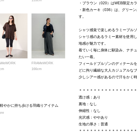
cm
155cm
・ブラウン（020）はWEB限定カ
・新色カーキ（036）は、グリー
す。
シャツ感覚で楽しめるラミーブル
シャリ感のあるラミー素材を使用
地感が魅力です。
着ていく毎に身体に馴染み、ナチ
たい一着。
AMeWORK
FRAMeWORK
フィールドブルゾンのディテール
cm
166cm
どに拘り繊細な大人カジュアルな
少しシアー感があるので汗をかく
＊＊＊＊＊＊＊＊＊＊＊＊＊＊＊
透け感：あり
裏地：なし
軽やかに持ち歩ける羽織りアイテム
伸縮性：なし
ore
光沢感：ややあり
生地の厚さ：普通
＊＊＊＊＊＊＊＊＊＊＊＊＊＊＊