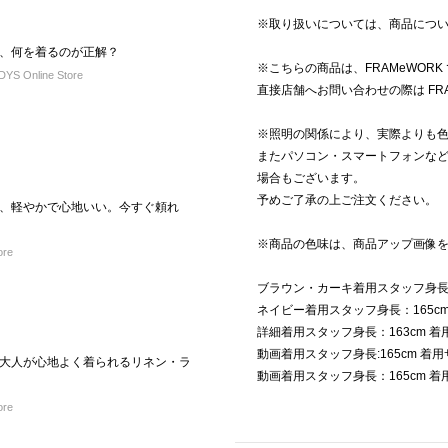
※取り扱いについては、商品につ
、何を着るのが正解？
※こちらの商品は、FRAMeWOR
S Online Store
直接店舗へお問い合わせの際は FR
※照明の関係により、実際よりも
またパソコン・スマートフォンな
場合もございます。
予めご了承の上ご注文ください。
、軽やかで心地いい。今すぐ頼れ
※商品の色味は、商品アップ画像
ore
ブラウン・カーキ着用スタッフ身長：
ネイビー着用スタッフ身長：165c
詳細着用スタッフ身長：163cm 
動画着用スタッフ身長:165cm 着用
大人が心地よく着られるリネン・ラ
動画着用スタッフ身長：165cm 
ore