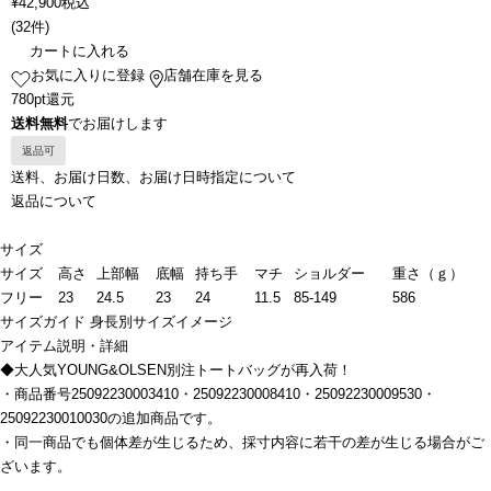
¥
42,900
税込
(
32件
)
カートに入れる
お気に入りに登録
店舗在庫を見る
780pt還元
送料無料
でお届けします
返品可
送料、お届け日数、お届け日時指定について
返品について
サイズ
サイズ
高さ
上部幅
底幅
持ち手
マチ
ショルダー
重さ（ｇ）
フリー
23
24.5
23
24
11.5
85-149
586
サイズガイド
身長別サイズイメージ
アイテム説明・詳細
◆大人気YOUNG&OLSEN別注トートバッグが再入荷！
・商品番号25092230003410・25092230008410・25092230009530・
25092230010030の追加商品です。
・同一商品でも個体差が生じるため、採寸内容に若干の差が生じる場合がご
ざいます。