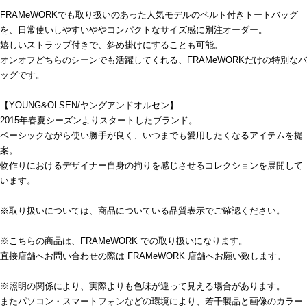
FRAMeWORKでも取り扱いのあった人気モデルのベルト付きトートバッグ
を、日常使いしやすいややコンパクトなサイズ感に別注オーダー。
嬉しいストラップ付きで、斜め掛けにすることも可能。
オンオフどちらのシーンでも活躍してくれる、FRAMeWORKだけの特別なバ
ッグです。
【YOUNG&OLSEN/ヤングアンドオルセン】
2015年春夏シーズンよりスタートしたブランド。
ベーシックながら使い勝手が良く、いつまでも愛用したくなるアイテムを提
案。
物作りにおけるデザイナー自身の拘りを感じさせるコレクションを展開して
います。
※取り扱いについては、商品についている品質表示でご確認ください。
※こちらの商品は、FRAMeWORK での取り扱いになります。
直接店舗へお問い合わせの際は FRAMeWORK 店舗へお願い致します。
※照明の関係により、実際よりも色味が違って見える場合があります。
またパソコン・スマートフォンなどの環境により、若干製品と画像のカラー