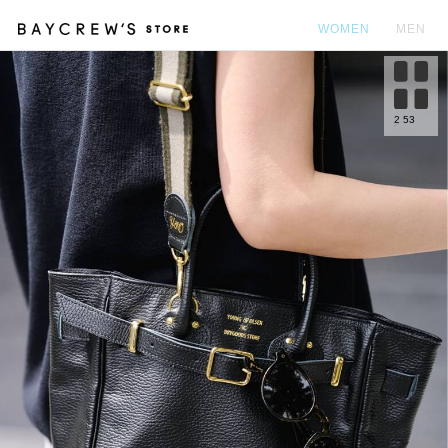
WOMEN
MEN
カ
2
53