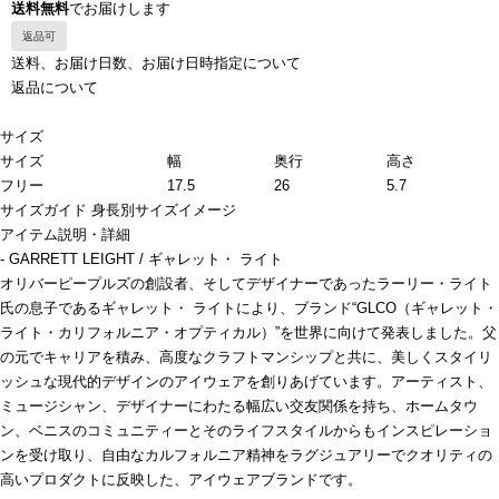
送料無料
でお届けします
返品可
送料、お届け日数、お届け日時指定について
返品について
サイズ
サイズ
幅
奥行
高さ
フリー
17.5
26
5.7
サイズガイド
身長別サイズイメージ
アイテム説明・詳細
- GARRETT LEIGHT / ギャレット・ ライト
オリバーピープルズの創設者、そしてデザイナーであったラーリー・ライト
氏の息子であるギャレット・ ライトにより、ブランド“GLCO（ギャレット・
ライト・カリフォルニア・オプティカル）”を世界に向けて発表しました。父
の元でキャリアを積み、高度なクラフトマンシップと共に、美しくスタイリ
ッシュな現代的デザインのアイウェアを創りあげています。アーティスト、
ミュージシャン、デザイナーにわたる幅広い交友関係を持ち、ホームタウ
ン、ベニスのコミュニティーとそのライフスタイルからもインスピレーショ
ンを受け取り、自由なカルフォルニア精神をラグジュアリーでクオリティの
高いプロダクトに反映した、アイウェアブランドです。