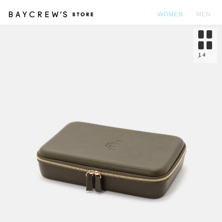
WOMEN
MEN
カ
1
4