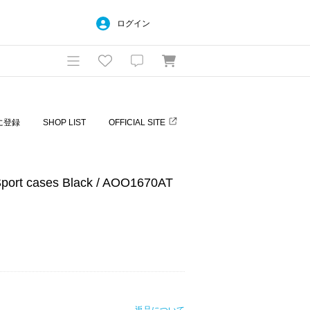
ログイン
に登録
SHOP LIST
OFFICIAL SITE
 cases Black / AOO1670AT