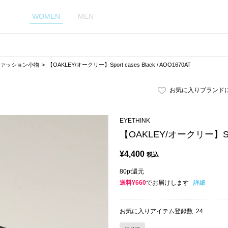
WOMEN
MEN
ァッション小物
【OAKLEY/オークリー】Sport cases Black / AOO1670AT
お気に入りブランド
EYETHINK
【OAKLEY/オークリー】Sport
¥
4,400
税込
80pt還元
送料¥660
でお届けします
詳細
お気に入りアイテム登録数
24