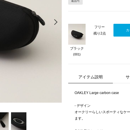
返品可
Next
フリー
カ
残り2点
ブラック
(001)
アイテム説明
サ
OAKLEY Large carbon case
- デザイン
オークリーらしいスポーティなケ
ます。