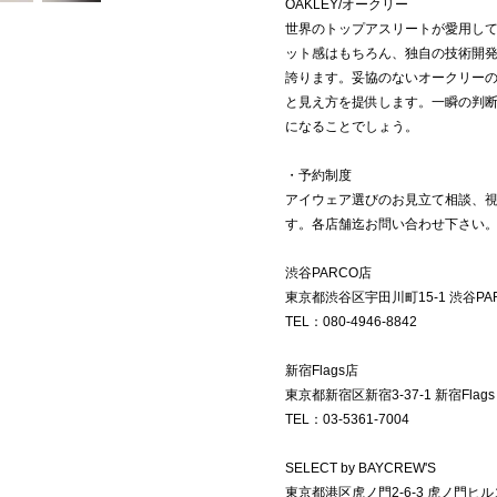
OAKLEY/オークリー
世界のトップアスリートが愛用し
ット感はもちろん、独自の技術開
誇ります。妥協のないオークリー
と見え方を提供します。一瞬の判
になることでしょう。
・予約制度
アイウェア選びのお見立て相談、
す。各店舗迄お問い合わせ下さい
渋谷PARCO店
東京都渋谷区宇田川町15-1 渋谷PAR
TEL：080-4946-8842
新宿Flags店
東京都新宿区新宿3-37-1 新宿Flags 
TEL：03-5361-7004
SELECT by BAYCREW'S
東京都港区虎ノ門2-6-3 虎ノ門ヒル