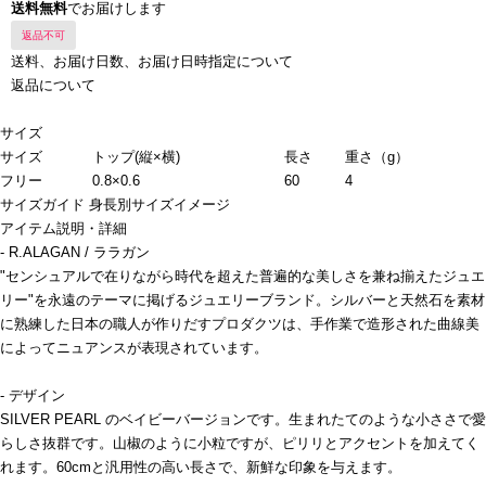
送料無料
でお届けします
返品不可
送料、お届け日数、お届け日時指定について
返品について
サイズ
サイズ
トップ(縦×横)
長さ
重さ（g）
フリー
0.8×0.6
60
4
サイズガイド
身長別サイズイメージ
アイテム説明・詳細
- R.ALAGAN / ララガン
"センシュアルで在りながら時代を超えた普遍的な美しさを兼ね揃えたジュエ
リー"を永遠のテーマに掲げるジュエリーブランド。シルバーと天然石を素材
に熟練した日本の職人が作りだすプロダクツは、手作業で造形された曲線美
によってニュアンスが表現されています。
- デザイン
SILVER PEARL のベイビーバージョンです。生まれたてのような小ささで愛
らしさ抜群です。山椒のように小粒ですが、ピリリとアクセントを加えてく
れます。60cmと汎用性の高い長さで、新鮮な印象を与えます。