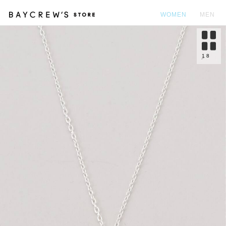
WOMEN
MEN
カ
1
8