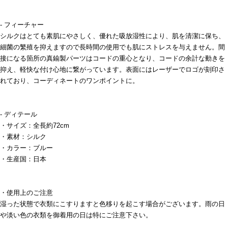
- フィーチャー
シルクはとても素肌にやさしく、優れた吸放湿性により、肌を清潔に保ち、
細菌の繁殖を抑えますので長時間の使用でも肌にストレスを与えません。間
接になる箇所の真鍮製パーツはコードの重心となり、コードの余計な動きを
抑え、軽快な付け心地に繋がっています。表面にはレーザーでロゴが刻印さ
れており、コーディネートのワンポイントに。
- ディテール
・サイズ：全長約72cm
・素材：シルク
・カラー：ブルー
・生産国：日本
・使用上のご注意
湿った状態で衣類にこすりますと色移りを起こす場合がございます。雨の日
や淡い色の衣類を御着用の日は特にご注意下さい。