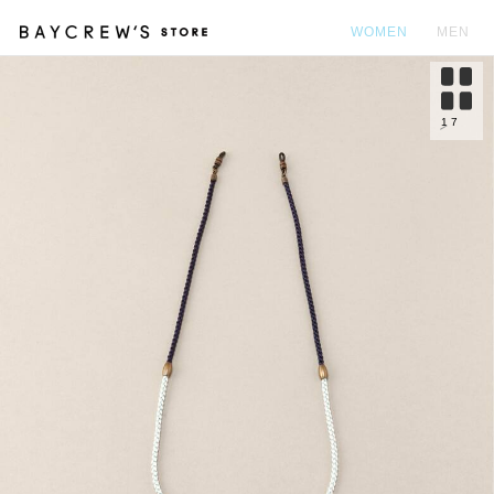
WOMEN
MEN
カ
1
7