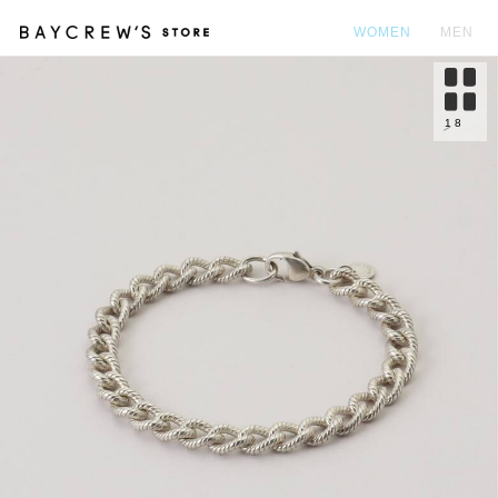
WOMEN
MEN
カ
1
8