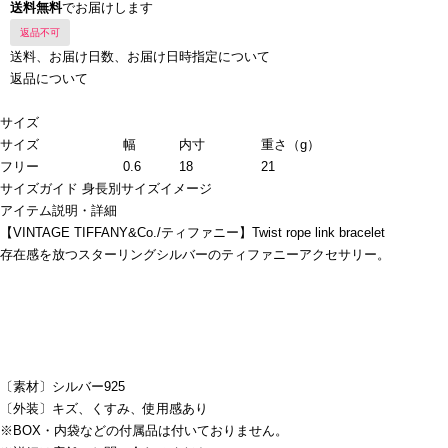
送料無料
でお届けします
返品不可
送料、お届け日数、お届け日時指定について
返品について
サイズ
サイズ
幅
内寸
重さ（g）
フリー
0.6
18
21
サイズガイド
身長別サイズイメージ
アイテム説明・詳細
【VINTAGE TIFFANY&Co./ティファニー】Twist rope link bracelet
存在感を放つスターリングシルバーのティファニーアクセサリー。
〔素材〕シルバー925
〔外装〕キズ、くすみ、使用感あり
※BOX・内袋などの付属品は付いておりません。