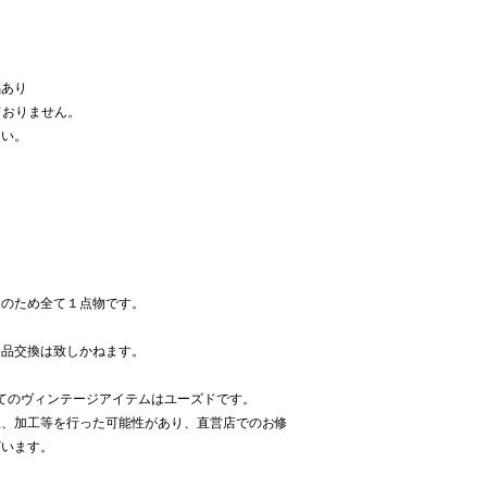
感あり
ておりません。
さい。
ムのため全て１点物です。
返品交換は致しかねます。
べてのヴィンテージアイテムはユーズドです。
理、加工等を行った可能性があり、直営店でのお修
ざいます。