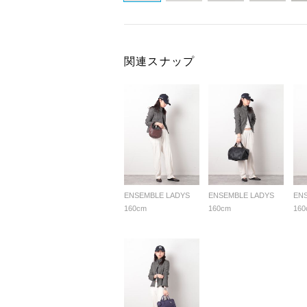
関連スナップ
ENSEMBLE LADYS
ENSEMBLE LADYS
EN
160cm
160cm
160