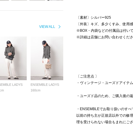
〔素材〕シルバー925
〔外装〕キズ、多少くすみ、使用
VIEW ALL
※BOX・内袋などの付属品は付い
※詳細は店舗にお問い合わせくだ
〔ご注意点 〕
・ヴィンテージ・ユーズドアイテ
SEMBLE LADYS
ENSEMBLE LADYS
cm
160cm
・ユーズド品のため、ご購入後の
・ENSEMBLEでお取り扱いのす
以前の持ち主が正規店以外での修
理を受けられない場合もまれにご