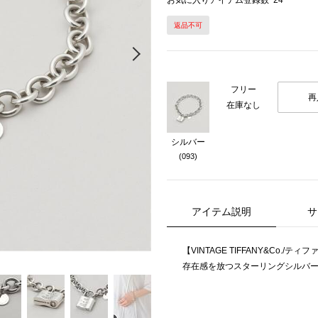
お気に入りアイテム登録数
24
返品不可
Next
フリー
再
在庫なし
シルバー
(093)
アイテム説明
サ
【VINTAGE TIFFANY&Co./ティファニ
存在感を放つスターリングシルバ