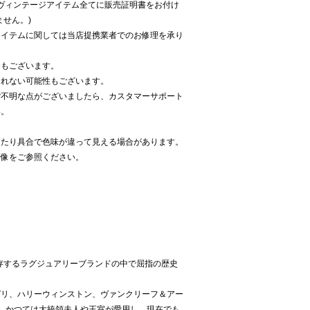
したヴィンテージアイテム全てに販売証明書をお付け
ません。)
アイテムに関しては当店提携業者でのお修理を承り
合もございます。
られない可能性もございます。
ご不明な点がございましたら、カスタマーサポート
い。
当たり具合で色味が違って見える場合があります。
像をご参照ください。
現存するラグジュアリーブランドの中で屈指の歴史
ガリ、ハリーウィンストン、ヴァンクリーフ＆アー
、かつては大統領夫人や王室が愛用し、現在でも