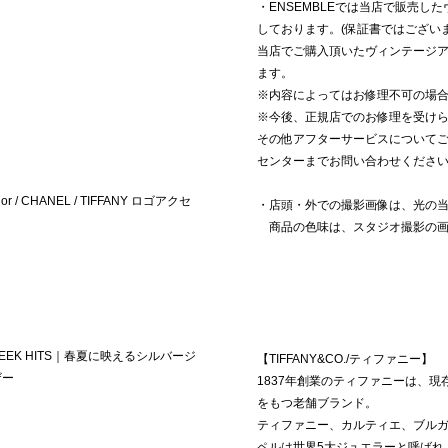
・ENSEMBLEでは当店で販売
しております。(保証書ではござい
当店でご購入頂いたヴィンテージ
ます。
※内容によってはお修理不可の場
※今後、正規店でのお修理を受け
その他アフターサービスについて
センターまでお問い合わせくださ
or / CHANEL / TIFFANY ロゴアクセ
・店頭・外での撮影画像は、光の
商品の色味は、スタジオ撮影の画
T WEEK HITS｜春夏に映えるシルバージ
【TIFFANY&CO./ティファニー】
ザー
1837年創業のティファニーは、
をもつ老舗ブランド。
ティファニー、カルティエ、ブル
ペルは世界5大ジュエラーと呼ばれ