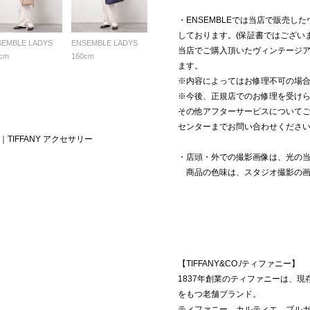
・ENSEMBLEでは当店で販売
しております。(保証書ではござい
SEMBLE LADYS
ENSEMBLE LADYS
当店でご購入頂いたヴィンテージ
cm
160cm
ます。
※内容によってはお修理不可の場
※今後、正規店でのお修理を受け
その他アフターサービスについて
センターまでお問い合わせくださ
TIFFANY アクセサリー
・店頭・外での撮影画像は、光の
商品の色味は、スタジオ撮影の画
【TIFFANY&CO./ティファニー】
1837年創業のティファニーは、
をもつ老舗ブランド。
ティファニー、カルティエ、ブル