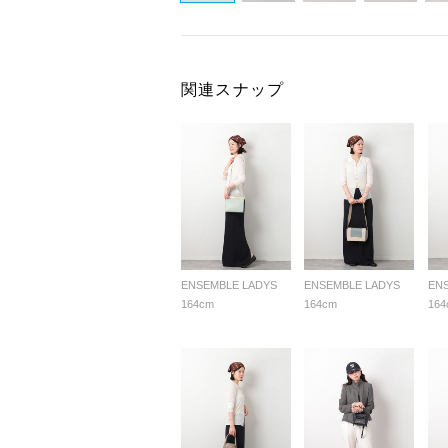
関連スナップ
ENSEMBLE LADYS
ENSEMBLE LADYS
EN
164cm
164cm
164