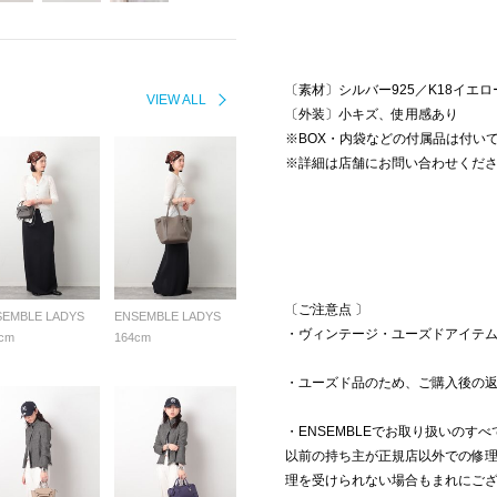
〔素材〕シルバー925／K18イエ
VIEW ALL
〔外装〕小キズ、使用感あり
※BOX・内袋などの付属品は付い
※詳細は店舗にお問い合わせくだ
〔ご注意点 〕
SEMBLE LADYS
ENSEMBLE LADYS
・ヴィンテージ・ユーズドアイテ
cm
164cm
・ユーズド品のため、ご購入後の
・ENSEMBLEでお取り扱いのす
以前の持ち主が正規店以外での修
理を受けられない場合もまれにご