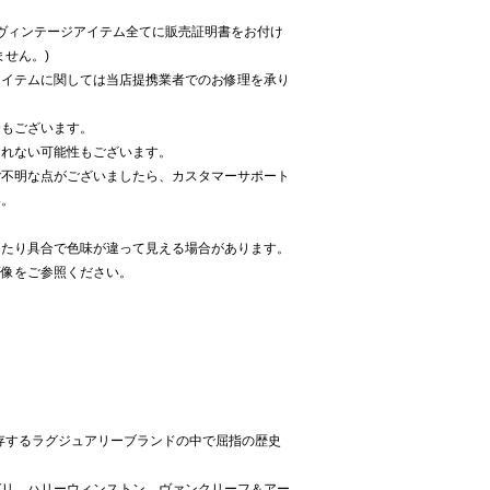
したヴィンテージアイテム全てに販売証明書をお付け
ません。)
アイテムに関しては当店提携業者でのお修理を承り
合もございます。
られない可能性もございます。
ご不明な点がございましたら、カスタマーサポート
い。
当たり具合で色味が違って見える場合があります。
像をご参照ください。
現存するラグジュアリーブランドの中で屈指の歴史
ガリ、ハリーウィンストン、ヴァンクリーフ＆アー