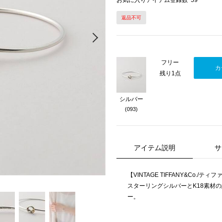
お気に入りアイテム登録数
59
返品不可
Next
フリー
カ
残り1点
シルバー
(093)
アイテム説明
サ
【VINTAGE TIFFANY&Co./ティファニ
スターリングシルバーとK18素材
ー。