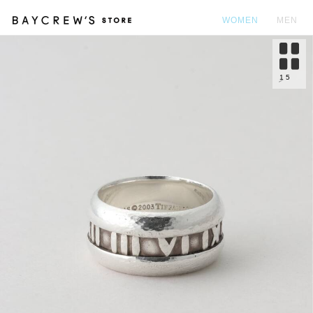
WOMEN
MEN
カ
1
5