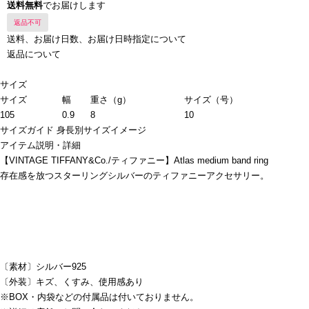
送料無料
でお届けします
返品不可
送料、お届け日数、お届け日時指定について
返品について
サイズ
サイズ
幅
重さ（g）
サイズ（号）
105
0.9
8
10
サイズガイド
身長別サイズイメージ
アイテム説明・詳細
【VINTAGE TIFFANY&Co./ティファニー】Atlas medium band ring
存在感を放つスターリングシルバーのティファニーアクセサリー。
〔素材〕シルバー925
〔外装〕キズ、くすみ、使用感あり
※BOX・内袋などの付属品は付いておりません。