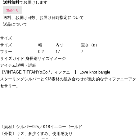
送料無料
でお届けします
返品不可
送料、お届け日数、お届け日時指定について
返品について
サイズ
サイズ
幅
内寸
重さ（g）
フリー
0.2
17
7
サイズガイド
身長別サイズイメージ
アイテム説明・詳細
【VINTAGE TIFFANY&Co./ティファニー】 Love knot bangle
スターリングシルバーとK18素材の組み合わせが魅力的なティファニーアク
セサリー。
〔素材〕シルバー925／K18イエローゴールド
〔外装〕キズ、多少くすみ、使用感あり