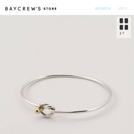
WOMEN
MEN
カ
1
7