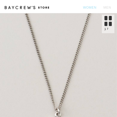
WOMEN
MEN
カ
1
7