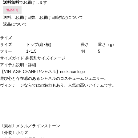
送料無料
でお届けします
返品不可
送料、お届け日数、お届け日時指定について
返品について
サイズ
サイズ
トップ(縦×横)
長さ
重さ（g）
フリー
1×1.5
44
5
サイズガイド
身長別サイズイメージ
アイテム説明・詳細
【VINTAGE CHANEL/シャネル】necklace logo
遊び心と存在感のあるシャネルのコスチュームジュエリー。
ヴィンテージならではの魅力もあり、人気の高いアイテムです。
〔素材〕メタル／ラインストーン
〔外装〕小キズ