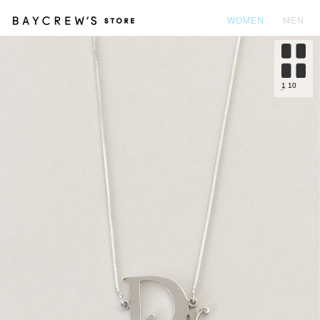
WOMEN
MEN
カ
1
10