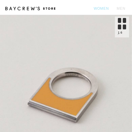
WOMEN
MEN
カ
1
6