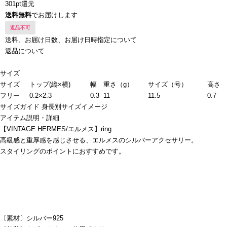
301pt還元
送料無料
でお届けします
返品不可
送料、お届け日数、お届け日時指定について
返品について
サイズ
サイズ
トップ(縦×横)
幅
重さ（g）
サイズ（号）
高さ
フリー
0.2×2.3
0.3
11
11.5
0.7
サイズガイド
身長別サイズイメージ
アイテム説明・詳細
【VINTAGE HERMES/エルメス】ring
高級感と重厚感を感じさせる、エルメスのシルバーアクセサリー。
スタイリングのポイントにおすすめです。
〔素材〕シルバー925