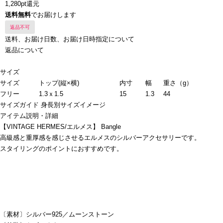
1,280pt還元
送料無料
でお届けします
返品不可
送料、お届け日数、お届け日時指定について
返品について
サイズ
サイズ
トップ(縦×横)
内寸
幅
重さ（g）
フリー
1.3ｘ1.5
15
1.3
44
サイズガイド
身長別サイズイメージ
アイテム説明・詳細
【VINTAGE HERMES/エルメス】 Bangle
高級感と重厚感を感じさせるエルメスのシルバーアクセサリーです。
スタイリングのポイントにおすすめです。
〔素材〕シルバー925／ムーンストーン