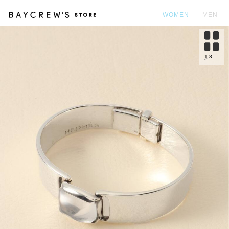
WOMEN
MEN
カ
1
8