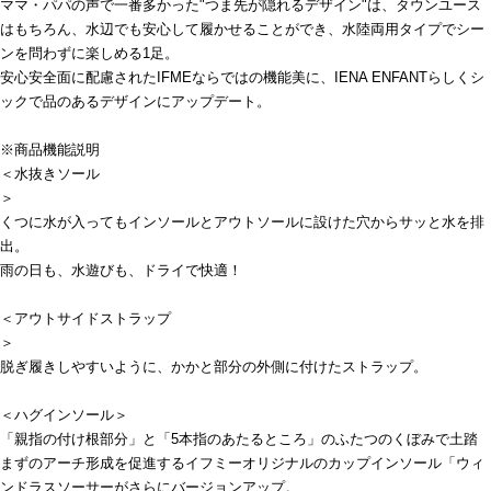
ママ・パパの声で一番多かった"つま先が隠れるデザイン"は、タウンユース
はもちろん、水辺でも安心して履かせることができ、水陸両用タイプでシー
ンを問わずに楽しめる1足。
安心安全面に配慮されたIFMEならではの機能美に、IENA ENFANTらしくシ
ックで品のあるデザインにアップデート。
※商品機能説明
＜水抜きソール
＞
くつに水が入ってもインソールとアウトソールに設けた穴からサッと水を排
出。
雨の日も、水遊びも、ドライで快適！
＜アウトサイドストラップ
脱ぎ履きしやすいように、かかと部分の外側に付けたストラップ。
＜ハグインソール＞
「親指の付け根部分」と「5本指のあたるところ」のふたつのくぼみで土踏
まずのアーチ形成を促進するイフミーオリジナルのカップインソール「ウィ
ンドラスソーサーがさらにバージョンアップ。