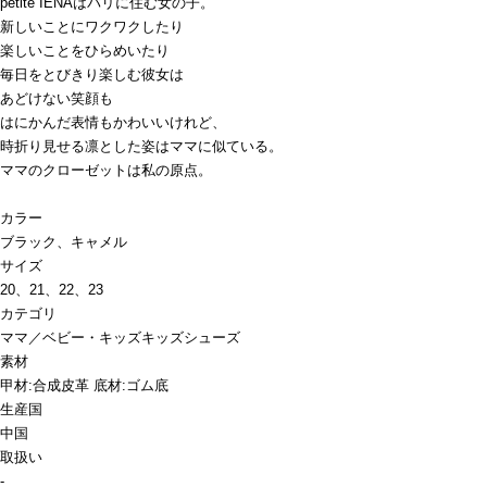
petite IENAはパリに住む女の子。
新しいことにワクワクしたり
楽しいことをひらめいたり
毎日をとびきり楽しむ彼女は
あどけない笑顔も
はにかんだ表情もかわいいけれど、
時折り見せる凛とした姿はママに似ている。
ママのクローゼットは私の原点。
カラー
ブラック、キャメル
サイズ
20、21、22、23
カテゴリ
ママ／ベビー・キッズ
キッズシューズ
素材
甲材:合成皮革 底材:ゴム底
生産国
中国
取扱い
-