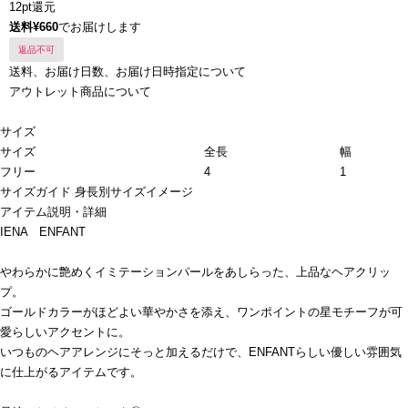
12pt還元
送料¥660
でお届けします
返品不可
送料、お届け日数、お届け日時指定について
アウトレット商品について
サイズ
サイズ
全長
幅
フリー
4
1
サイズガイド
身長別サイズイメージ
アイテム説明・詳細
IENA ENFANT
やわらかに艶めくイミテーションパールをあしらった、上品なヘアクリッ
プ。
ゴールドカラーがほどよい華やかさを添え、ワンポイントの星モチーフが可
愛らしいアクセントに。
いつものヘアアレンジにそっと加えるだけで、ENFANTらしい優しい雰囲気
に仕上がるアイテムです。