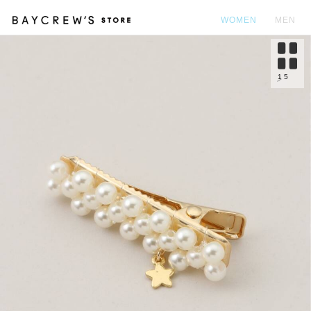
WOMEN
MEN
カ
1
5