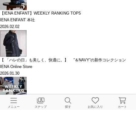
【IENA ENFANT】WEEKLY RANKING TOP5
IENA ENFANT 本社
2026.02.02
【 「ハレの日」も美しく、快適に。】 ”＆NAVY”の新作コレクション
IENA Online Store
2026.01.30
【IENA ENFANT】先週の人気ランキング
メニュー
スナップ
探す
お気に入り
カート
IENA ENFANT 本社
2025.12.29