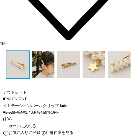
186
アウトレット
IENA ENFANT
イミテーションパールクリップ kids
¥
3,520
税込
¥
1,408
税込
60%OFF
(
1件
)
カートに入れる
お気に入りに登録
店舗在庫を見る