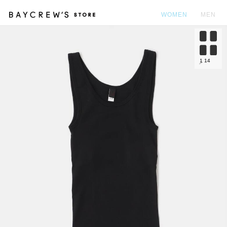
WOMEN
MEN
カ
1
14