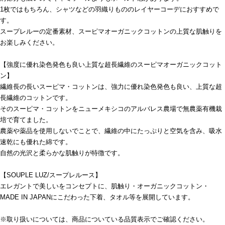
1枚ではもちろん、シャツなどの羽織りもののレイヤーコーデにおすすめで
す。
スープレルーの定番素材、スーピマオーガニックコットンの上質な肌触りを
お楽しみください。
【強度に優れ染色発色も良い上質な超長繊維のスーピマオーガニックコット
ン】
繊維長の長いスーピマ・コットンは、強力に優れ染色発色も良い、上質な超
長繊維のコットンです。
そのスーピマ・コットンをニューメキシコのアルバレス農場で無農薬有機栽
培で育てました。
農薬や薬品を使用しないでことで、繊維の中にたっぷりと空気を含み、吸水
速乾にも優れた綿です。
自然の光沢と柔らかな肌触りが特徴です。
【SOUPLE LUZ/スープレルース】
エレガントで美しいをコンセプトに、肌触り・オーガニックコットン・
MADE IN JAPANにこだわった下着、タオル等を展開しています。
※取り扱いについては、商品についている品質表示でご確認ください。