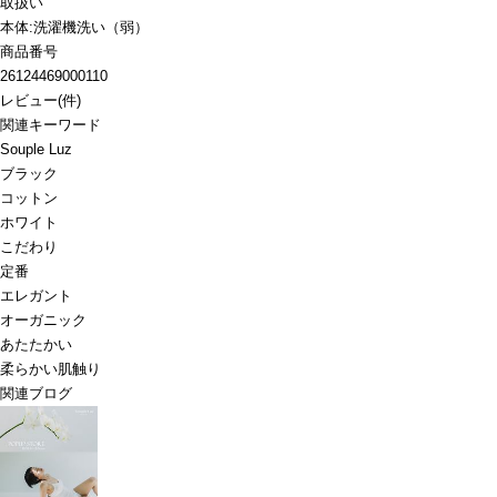
取扱い
本体:洗濯機洗い（弱）
商品番号
26124469000110
レビュー
(
件)
関連キーワード
Souple Luz
ブラック
コットン
ホワイト
こだわり
定番
エレガント
オーガニック
あたたかい
柔らかい肌触り
関連ブログ