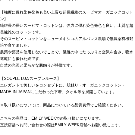
【強度に優れ染色発色も良い上質な超長繊維のスーピマオーガニックコット
ン】
繊維長の長いスーピマ・コットンは、強力に優れ染色発色も良い、上質な超
長繊維のコットンです。
そのスーピマ・コットンをニューメキシコのアルバレス農場で無農薬有機栽
培で育てました。
農薬や薬品を使用しないでことで、繊維の中にたっぷりと空気を含み、吸水
速乾にも優れた綿です。
自然の光沢と柔らかな肌触りが特徴です。
【SOUPLE LUZ/スープレルース】
エレガントで美しいをコンセプトに、肌触り・オーガニックコットン・
MADE IN JAPANにこだわった下着、タオル等を展開しています。
※取り扱いについては、商品についている品質表示でご確認ください。
こちらの商品は、EMILY WEEKでの取り扱いになります。
直接店舗へお問い合わせの際はEMILY WEEK店舗へお願い致します。