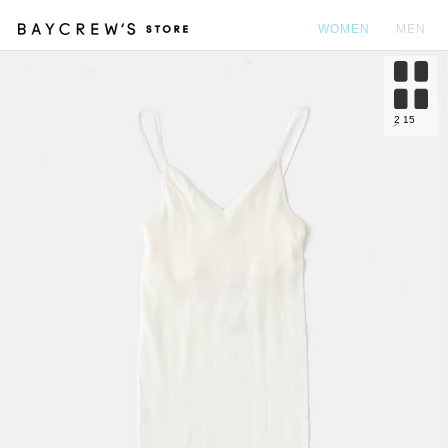
WOMEN
MEN
カ
2
15