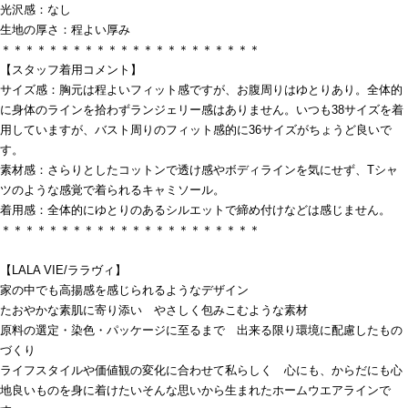
光沢感：なし
生地の厚さ：程よい厚み
＊＊＊＊＊＊＊＊＊＊＊＊＊＊＊＊＊＊＊＊＊＊
【スタッフ着用コメント】
サイズ感：胸元は程よいフィット感ですが、お腹周りはゆとりあり。全体的
に身体のラインを拾わずランジェリー感はありません。いつも38サイズを着
用していますが、バスト周りのフィット感的に36サイズがちょうど良いで
す。
素材感：さらりとしたコットンで透け感やボディラインを気にせず、Tシャ
ツのような感覚で着られるキャミソール。
着用感：全体的にゆとりのあるシルエットで締め付けなどは感じません。
＊＊＊＊＊＊＊＊＊＊＊＊＊＊＊＊＊＊＊＊＊＊
【LALA VIE/ララヴィ】
家の中でも高揚感を感じられるようなデザイン
たおやかな素肌に寄り添い やさしく包みこむような素材
原料の選定・染色・パッケージに至るまで 出来る限り環境に配慮したもの
づくり
ライフスタイルや価値観の変化に合わせて私らしく 心にも、からだにも心
地良いものを身に着けたいそんな思いから生まれたホームウエアラインで