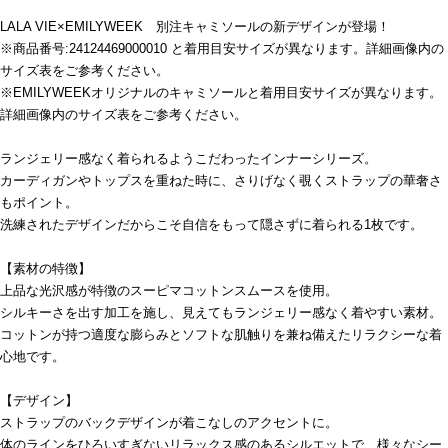
LALA VIE×EMILYWEEK 別注キャミソールの新デザインが登場！
※商品番号:24124469000010 と着用目安サイズが異なります。詳細画像内の
サイズ表をご参考ください。
※EMILYWEEKオリジナルのキャミソールと着用目安サイズが異なります。
詳細画像内のサイズ表をご参考ください。
ランジェリー感なく着られるようこだわったインナーシリーズ。
カーディガンやトップスを重ねた時に、さりげなく覗くストラップの華奢さ
もポイント。
洗練されたデザインだからこそ自信をもって隠さずに着られる1枚です。
【素材の特徴】
上品な光沢感が特徴のスーピマコットンスムースを使用。
シルキーさを出す加工を施し、見えてもランジェリー感なく着やすい素材。
コットンが持つ適度な膨らみとソフトな肌触りを兼ね備えたリラクシーな着
心地です。
【デザイン】
ストラップのバックデザインが着こなしのアクセントに。
体のラインをひろいすぎないリラックス感のあるシルエットで、様々なシー