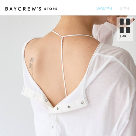
WOMEN
MEN
カ
2
40