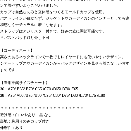
ンで着やすいようこだわりました。
カップは自然な丸みと立体感をつくるモールドカップを使用。
バストラインが目立たず、ジャケットやカーディガンのインナーとしても違
和感なくナチュラルに着こなせます。
ストラップはアジャスター付きで、好みの丈に調節可能です。
＊バストパッド取り外し不可
【コーディネート】
高さのあるネックラインで一枚でもレイヤードにも使いやすいデザイン。
シアートップスやカーディガンからバックデザインを見せる着こなしがおす
すめです。
【着用推奨サイズチャート】
36：A70/ B65/ B70/ C65 /C70 /D65/ D70/ E65
38：A75/ A80 /B75 /B80 /C75/ C80/ D75/ D80 /E70/ E75 /E80
＊＊＊＊＊＊＊＊＊＊＊＊＊＊＊＊＊＊＊＊＊＊
透け感：白:ややあり 黒:なし
裏地：胸周りのみカップ付き
伸縮性：あり