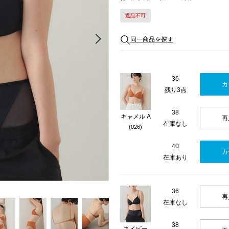
返品不可
Next
同一商品を探す
36
カ
残り3点
38
キャメル A
再
在庫なし
(026)
40
カ
在庫あり
36
再
在庫なし
38