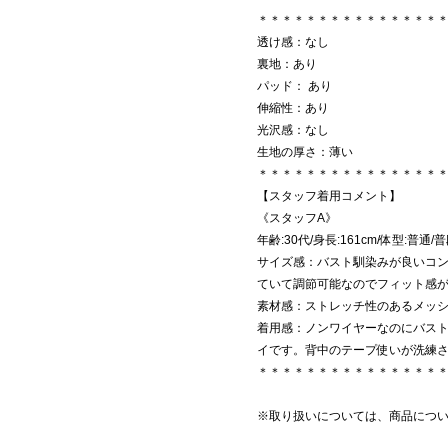
＊＊＊＊＊＊＊＊＊＊＊＊＊＊＊
透け感：なし
裏地：あり
パッド： あり
伸縮性：あり
光沢感：なし
生地の厚さ：薄い
＊＊＊＊＊＊＊＊＊＊＊＊＊＊＊
【スタッフ着用コメント】
《スタッフA》
年齢:30代/身長:161cm/体型:普通/
サイズ感：バスト馴染みが良いコ
ていて調節可能なのでフィット感
素材感：ストレッチ性のあるメ
着用感：ノンワイヤーなのにバス
イです。背中のテープ使いが洗練
＊＊＊＊＊＊＊＊＊＊＊＊＊＊＊
※取り扱いについては、商品につ