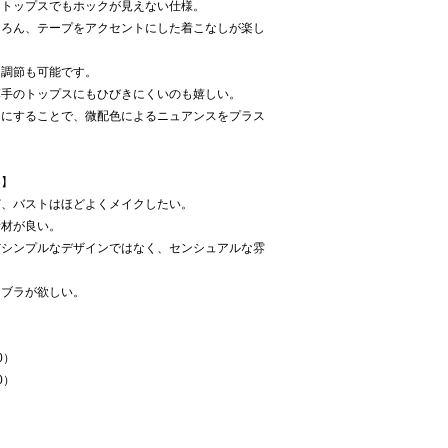
たトップスでもホックが見えない仕様。
ちろん、テープをアクセントにした着こなしが楽し
ー調節も可能です。
薄手のトップスにもひびきにくいのも嬉しい。
クにすることで、微配色によるニュアンスをプラス
め】
ど、バストはほどよくメイクしたい。
素材が良い。
だシンプルなデザインではなく、センシュアルな雰
なブラが欲しい。
0）
0）