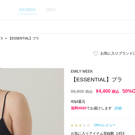
WOMEN
MEN
ラ
【ESSENTIAL】ブラ
お気に入りブランド
EMILY WEEK
【ESSENTIAL】ブラ
¥
4,400
50%
¥
8,800
税込
税込
40pt還元
送料¥660
でお届けします
詳細
2件のレビュー
お気に入りアイテム登録数
1453