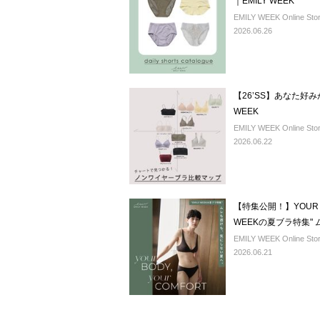
｜EMILY WEEK
EMILY WEEK Online Sto
2026.06.26
【26’SS】あなた好み
WEEK
EMILY WEEK Online Sto
2026.06.22
【特集公開！】YOUR BOD
WEEKの夏ブラ特集"
EMILY WEEK Online Sto
2026.06.21