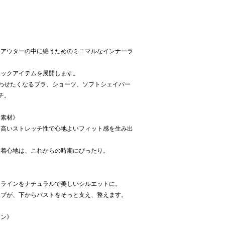
、アウターの中に纏うためのミニマルなインナーラ
シックアイテムを展開します。
わせたくなるブラ、ショーツ、ソフトシェイパー
チ。
ュ素材》
、高いストレッチ性で心地よいフィット感を生み出
な着心地は、これからの時期にぴったり。
トラインをナチュラルで美しいシルエットに。
ップが、下からバストをそっと支え、整えます。
イン》