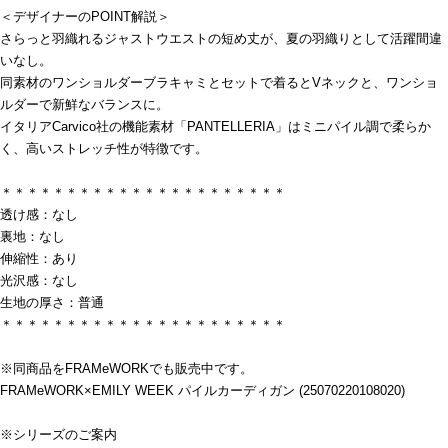
＜デザイナーのPOINT解説＞
さらっと羽織れるジャストウエストの短め丈が、夏の羽織りとして活躍間違
いなし。
同素材のワンショルダーブラキャミとセットで着るとVネックと、ワンショ
ルダーで新鮮なバランスに。
イタリアCarvico社の機能素材「PANTELLERIA」はミニパイル調で柔らか
く、高いストレッチ性が特徴です。
＊＊＊＊＊＊＊＊＊＊＊＊＊＊＊＊＊＊＊＊＊＊
透け感：なし
裏地：なし
伸縮性：あり
光沢感：なし
生地の厚さ：普通
＊＊＊＊＊＊＊＊＊＊＊＊＊＊＊＊＊＊＊＊＊＊
※同商品をFRAMeWORKでも販売中です。
FRAMeWORK×EMILY WEEK パイルカーディガン (25070220108020)
※シリーズのご案内