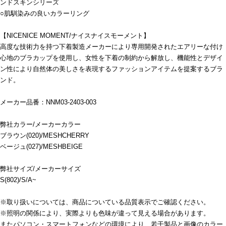
ンドスキンシリーズ
○肌馴染みの良いカラーリング
【NICENICE MOMENT/ナイスナイスモーメント】
高度な技術力を持つ下着製造メーカーにより専用開発されたエアリーな付け
心地のブラカップを使用し、女性を下着の制約から解放し、機能性とデザイ
ン性により自然体の美しさを表現するファッションアイテムを提案するブラ
ンド。
メーカー品番：NNM03-2403-003
弊社カラー/メーカーカラー
ブラウン(020)/MESHCHERRY
ベージュ(027)/MESHBEIGE
弊社サイズ/メーカーサイズ
S(802)/S/A~
※取り扱いについては、商品についている品質表示でご確認ください。
※照明の関係により、実際よりも色味が違って見える場合があります。
またパソコン・スマートフォンなどの環境により、若干製品と画像のカラー