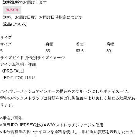
送料無料
でお届けします
返品不可
送料、お届け日数、お届け日時指定について
返品について
サイズ
サイズ
身幅
着丈
肩幅
S
35
63.5
30
サイズガイド
身長別サイズイメージ
アイテム説明・詳細
《PRE-FALL》
EDIT. FOR LULU
ハイパワーメッシュでインナーの構造をスケルトンにしたボディスーツ。
背中のバックストラップは背筋を伸ばし胸位置をより美しく魅せる効果があ
ります。
○手洗い可能
○伊EURO JERSEY社の４WAYストレッチジャージを使用
○水分含有量の多いナイロンを原料を使用し、肌に近い質感を表現したセカ