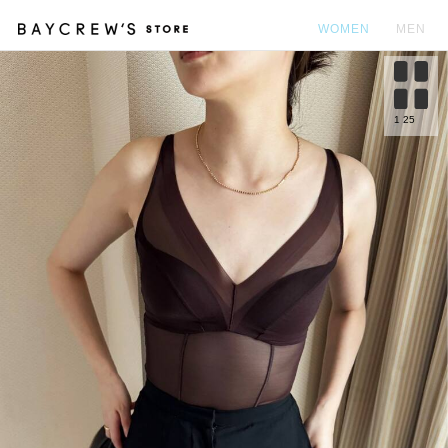
WOMEN
MEN
カ
1
25