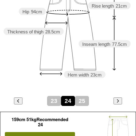
Rise length
21cm
Hip
94cm
Thickness of thigh
28.5cm
Inseam length
77.5cm
Hem width
23cm
23
24
25
159cm 51kgRecommended
24