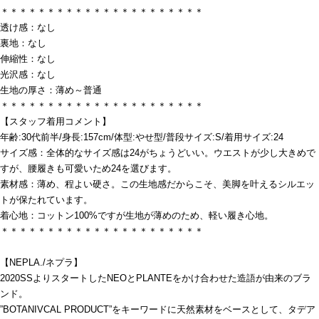
＊＊＊＊＊＊＊＊＊＊＊＊＊＊＊＊＊＊＊＊＊＊
透け感：なし
裏地：なし
伸縮性：なし
光沢感：なし
生地の厚さ：薄め～普通
＊＊＊＊＊＊＊＊＊＊＊＊＊＊＊＊＊＊＊＊＊＊
【スタッフ着用コメント】
年齢:30代前半/身長:157cm/体型:やせ型/普段サイズ:S/着用サイズ:24
サイズ感：全体的なサイズ感は24がちょうどいい。ウエストが少し大きめで
すが、腰履きも可愛いため24を選びます。
素材感：薄め、程よい硬さ。この生地感だからこそ、美脚を叶えるシルエッ
トが保たれています。
着心地：コットン100%ですが生地が薄めのため、軽い履き心地。
＊＊＊＊＊＊＊＊＊＊＊＊＊＊＊＊＊＊＊＊＊＊
【NEPLA./ネプラ】
2020SSよりスタートしたNEOとPLANTEをかけ合わせた造語が由来のブラ
ンド。
”BOTANIVCAL PRODUCT”をキーワードに天然素材をベースとして、タデア