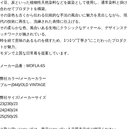
イ豆、炭といった植物性天然染料などを媒染として使用し、通常染料と掛け
合わせてプロダクトを構築。
その染色も古くから伝わる伝統的な手法の風合いに魅力を見出しながら、現
代の技術に再生し、洗練された表情に仕上げる。
その柔らかな色、風合いある生地にクラシックなディテール、デザインステ
ッチワークが施されている。
時を経て意味のあるものを残すため、1つ1つ"丁寧さ"にこだわったプロダク
トが魅力。
モダンで上質な日常着を提案しています。
メーカー品番：WOFLA-6S
弊社カラー/メーカーカラー
ブルー(044)/OLD VINTAGE
弊社サイズ/メーカーサイズ
23(230)/23
24(240)/24
25(250)/25