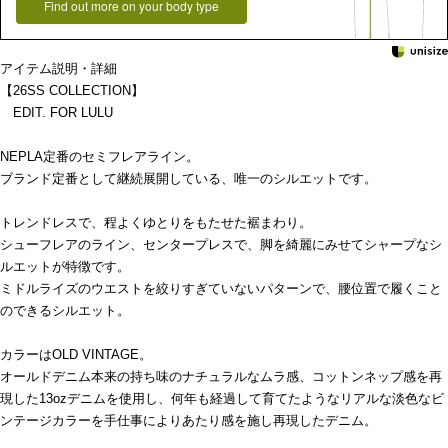
Find out more on your body type
アイテム説明・詳細
【26SS COLLECTION】
EDIT. FOR LULU
NEPLA定番のセミフレアライン。
ブランド定番として継続展開している、唯一のシルエットです。
トレンドレスで、程よくゆとりをもたせた裾まわり。
シューフレアのライン、センタープレスで、脚を綺麗にみせてシャープなシ
ルエットが特徴です。
ミドルライズのウエストを絞りすぎていないパターンで、腰位置で履くこと
のできるシルエット。
カラーはOLD VINTAGE。
オールドデニム本来の持ち味のナチュラルなムラ感、コットンネップ感を再
現した13ozデニムを使用し、何年も経過して育てたようなリアルな淡色なビ
ンテージカラーを手仕事によりあたり感を施し再現したデニム。