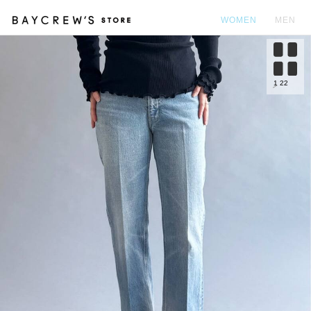
WOMEN
MEN
カ
1
22