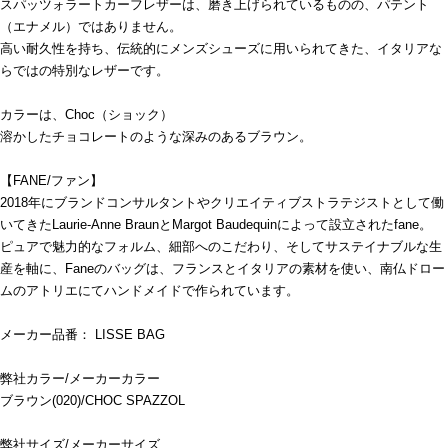
スパッツォラートカーフレザーは、磨き上げられているものの、パテント
（エナメル）ではありません。
高い耐久性を持ち、伝統的にメンズシューズに用いられてきた、イタリアな
らではの特別なレザーです。
カラーは、Choc（ショック）
溶かしたチョコレートのような深みのあるブラウン。
【FANE/ファン】
2018年にブランドコンサルタントやクリエイティブストラテジストとして働
いてきたLaurie-Anne BraunとMargot Baudequinによって設立されたfane。
ピュアで魅力的なフォルム、細部へのこだわり、そしてサステイナブルな生
産を軸に、Faneのバッグは、フランスとイタリアの素材を使い、南仏ドロー
ムのアトリエにてハンドメイドで作られています。
メーカー品番： LISSE BAG
弊社カラー/メーカーカラー
ブラウン(020)/CHOC SPAZZOL
弊社サイズ/メーカーサイズ