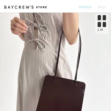
WOMEN
MEN
カ
1
18