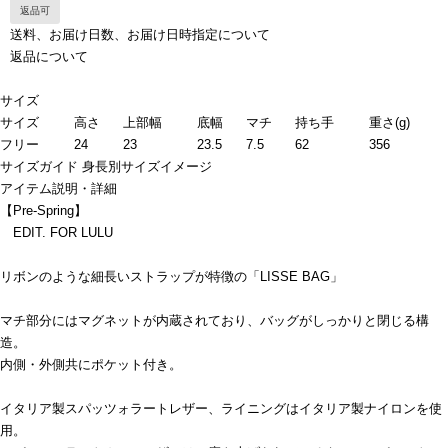
返品可
送料、お届け日数、お届け日時指定について
返品について
サイズ
サイズ
高さ
上部幅
底幅
マチ
持ち手
重さ(g)
フリー
24
23
23.5
7.5
62
356
サイズガイド
身長別サイズイメージ
アイテム説明・詳細
【Pre-Spring】
EDIT. FOR LULU
リボンのような細長いストラップが特徴の「LISSE BAG」
マチ部分にはマグネットが内蔵されており、バッグがしっかりと閉じる構
造。
内側・外側共にポケット付き。
イタリア製スパッツォラートレザー、ライニングはイタリア製ナイロンを使
用。