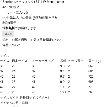
Berwick (バーウィック) 5111 W-Monk Loafer
¥
29,700
税込
カートに入れる
お気に入りに登録
店舗在庫を見る
540pt還元
送料無料
でお届けします
返品可
送料、お届け日数、お届け日時指定について
返品について
サイズ
サイズ
日本サイズ
メーカーサイズ
底幅
ヒール高さ
重さ（g）
38
23
38
9.3
2
662
39
24
39
9.4
2
694
40
25
40
9.7
2
720
41
26
41
9.9
2
698
42
27
42
10
2
776
43
28
43
10.1
2
768
サイズガイド
身長別サイズイメージ
アイテム説明・詳細