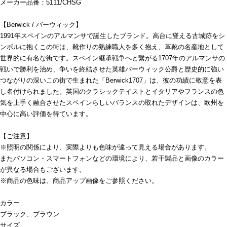
メーカー品番：5111/CHSG
【Berwick / バーウィック】
1991年スペインのアルマンサで誕生したブランド。高台に聳える古城跡をシ
ンボルに抱くこの街は、靴作りの熟練職人を多く抱え、革靴の名産地として
世界的に有名な街です。スペイン継承戦争へと繋がる1707年のアルマンサの
戦いで勝利を治め、争いを終結させた英雄バーウィック公爵と歴史的に強い
つながりの深いこの街で生まれた「Berwick1707」は、彼の功績に敬意を表
し名付けられました。英国のクラシックテイストとイタリアやフランスの色
気を上手く融合させたスペインらしいバランスの取れたデザインは、欧州を
中心に高い評価を得ています。
【ご注意】
※照明の関係により、実際よりも色味が違って見える場合があります。
またパソコン・スマートフォンなどの環境により、若干製品と画像のカラー
が異なる場合もございます。
※商品の色味は、商品アップ画像をご参照ください。
カラー
ブラック、ブラウン
サイズ