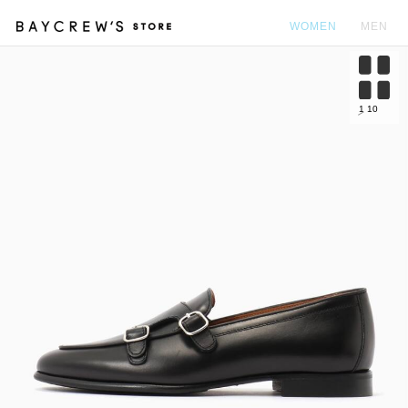
WOMEN
MEN
カ
1
10