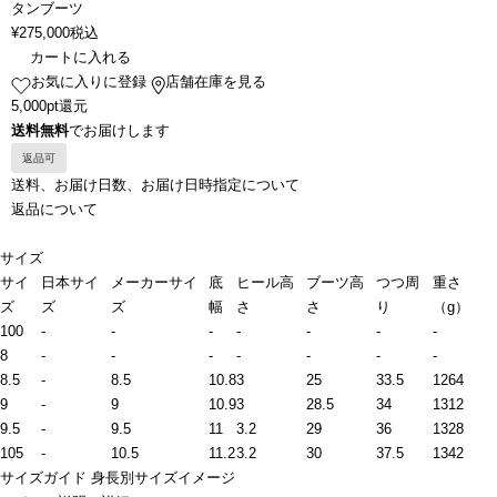
タンブーツ
¥
275,000
税込
カートに入れる
お気に入りに登録
店舗在庫を見る
5,000pt還元
送料無料
でお届けします
返品可
送料、お届け日数、お届け日時指定について
返品について
サイズ
サイ
日本サイ
メーカーサイ
底
ヒール高
ブーツ高
つつ周
重さ
ズ
ズ
ズ
幅
さ
さ
り
（g）
100
-
-
-
-
-
-
-
8
-
-
-
-
-
-
-
8.5
-
8.5
10.8
3
25
33.5
1264
9
-
9
10.9
3
28.5
34
1312
9.5
-
9.5
11
3.2
29
36
1328
105
-
10.5
11.2
3.2
30
37.5
1342
サイズガイド
身長別サイズイメージ