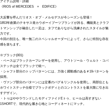
アイテム説明・詳細
《RIOS of MERCEDES × EDIFICE》
大反響を呼んだリオス・オブ・メルセデスが今シーズンも登場！
1853年創業のテキサス発カウボーイブーツブランドが誇る、機能美とクラフ
トマンシップが融合した一足は、タフでありながら洗練されたスタイルが魅
力です。
今回の別注も、唯一無二のスペシャルオーダーによって、さらに特別な存在
感を放ちます。
※ブラック(001)
・ベースはブラックカーフレザーを使用し、アウトソール・ウェルト・コバ
ステッチは全てブラックで統一。
・シャフト部分のトップパターンには、力強く躍動感のある＃19パターンを
採用。
・ヴァンプ部分のパターンには定番のバグ＆リンクルを使用し、両部位とも
ホワイトステッチ仕様でブラックボディとのコントラストを最大限に引き出
すデザイン。
・トゥはややラウンドしたモディファイドEトゥ、ヒールは高すぎない
1SHORTで、現代的な履き心地とコーディネートにマッチ。