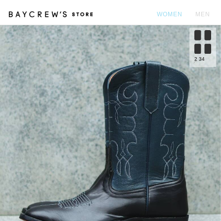
WOMEN
MEN
カ
2
34