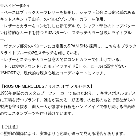
※ネイビー(040)
・ベースはブラックカーフレザーを採用し、シャフト部分には光沢感のある
キッドスキン（子山羊）のバルビゾンブルーカラーを使用。
・レザーとカラーをコンビにした新モデルで、シャフト部分のトップパター
ンは詩的なムードを持つ＃32パターン、ステッチカラーは淡いライトブル
ー。
・ヴァンプ部分のパターンには定番のSPANISHを採用し、こちらもブラック
＆ライトブルーの2色ステッチを施している。
・レザーとステッチカラーは意図的にコンビカラーで仕上げている。
・トゥはややラウンドしたモディファイドEトゥ、ヒールは高すぎない
1SHORTで、現代的な履き心地とコーディネートにマッチ。
【RIOS OF MERCEDES / リオス オブ メルセデス】
1953年創業のカスタムブーツメーカーで名のとおり、テキサス州メルセデス
に工場を持つブランド。誰もが認める「頑固者」の社長のもとで昔ながらの
製法を守り抜き、職人一人がほぼ全行程をハンドメイドで作り続ける最高峰
のウェスタンブーツを作り続けています。
【ご注意】
※照明の関係により、実際よりも色味が違って見える場合があります。