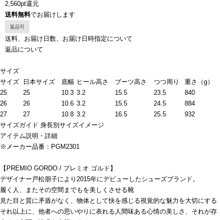
2,560pt還元
送料無料
でお届けします
返品可
送料、お届け日数、お届け日時指定について
返品について
サイズ
サイズ
日本サイズ
底幅
ヒール高さ
ブーツ高さ
つつ周り
重さ（g）
25
25
10.3
3.2
15.5
23.5
840
26
26
10.6
3.2
15.5
24.5
884
27
27
10.8
3.2
16.5
25.5
932
サイズガイド
身長別サイズイメージ
アイテム説明・詳細
※メーカー品番：PGM2301
【PREMIO GORDO / プレミオ ゴルド】
デザイナー戸松朋子により2015年にデビューしたシューズブランド。
履く人、またその空間までもを美しくさせる靴
見た目と質に矛盾がなく、物体として快を感じる視覚的な魅力を大切にする
それ以上に、他者への思いやりに表れる人間味ある心情の美しさ、それが存