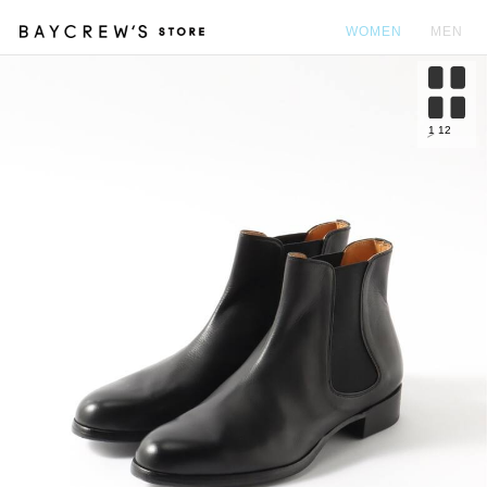
WOMEN
MEN
カ
1
12