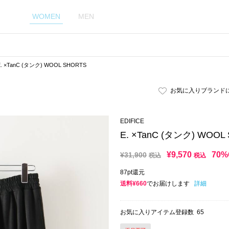
WOMEN
MEN
E. ×TanC (タンク) WOOL SHORTS
お気に入りブランド
EDIFICE
E. ×TanC (タンク) WOOL
¥
9,570
70%
¥
31,900
税込
税込
87pt還元
送料¥660
でお届けします
詳細
お気に入りアイテム登録数
65