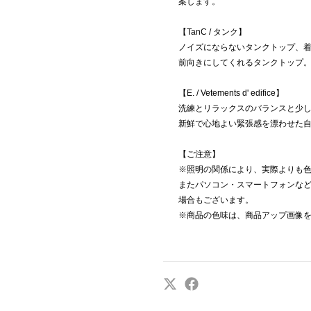
案します。
【TanC / タンク】
ノイズにならないタンクトップ、
前向きにしてくれるタンクトップ
【E. / Vetements d' edifice】
洗練とリラックスのバランスと少
新鮮で心地よい緊張感を漂わせた
【ご注意】
※照明の関係により、実際よりも
またパソコン・スマートフォンな
場合もございます。
※商品の色味は、商品アップ画像