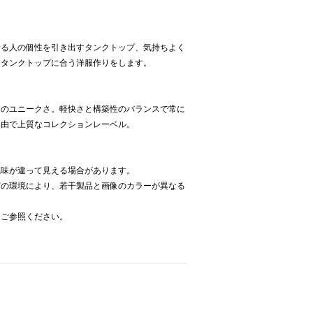
着る人の個性を引き出すタンクトップ、気持ちよく
。タンクトップに合う洋服作りをします。
しのユニークさ。軽快さと構築性のバランスで常に
自由で上質なコレクションレーベル。
色味が違って見える場合があります。
どの環境により、若干製品と画像のカラーが異なる
をご参照ください。