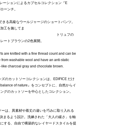
 のコラボレーションによるカプセルコレクション『E
O』がローンチ。
できる高級なウールジャージのショートパンツ。
止加工を施してま
トリュフの
レートブラウンの2色展開。
ts are knitted with a fine thread count and can be
 from washable wool and have an anti-static
fle-like charcoal gray and chocolate brown.
メンズのカットソーコレクションは、EDIFICE だけ
ance of nature』をコンセプトに、自然からイ
リングのカットソーを中心としたコレクション。
カットソーは、異素材や着丈の違いを巧みに取り入れる
く決まるよう設計。洗練された「大人の緩さ」を軸
能にする、自由で構築的なレイヤードスタイルを提