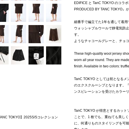
EDIFICE と TanC TOKYO
PRODUCED BY TANC TOKY
細番手で編立てた1年を通して着用
ウォッシャブルウールで静電気防
す。 
ようなチャコールグレーと、チョコ
These high-quality wool jersey shor
worn all year round. They are made
finish. Available in two colors: truf
TanC TOKYO としては初となる
のエクスクルーシブとなります。『bal
ンスピレーションを受けたカラー
TanC TOKYO が得意とする
ことで、1 枚でも、重ねても美し
 TANC TOKYO】2025S/Sコレクション
に、何通りものスタイリングを可