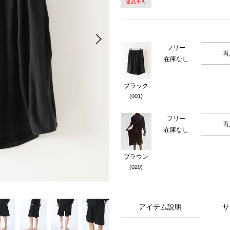
返品不可
Next
フリー
再
在庫なし
ブラック
(001)
フリー
再
在庫なし
ブラウン
(020)
アイテム説明
サ