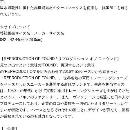
す。
吸水速乾性に優れた高機能素材のクールマックスを使用し、抗菌加工も施さ
れています。
※サイズについて
弊社販売サイズ名：メーカーサイズ名
042：42-44(26.0-28.0cm)
【REPRODUCTION OF FOUND / リプロダクション オブ ファウンド】
見つけ出すという意味の“FOUND”、再現するという意味
の“REPRODUCTION”を組み合わせて2016年SSシーズンから始まった
「REPRODUCTION OF FOUND」。 世界各地の軍用トレーニングシューズ
をベースとしたスニーカーを展開する新鋭ブランドで、生産を担当するの
は、1950～70年代にかけて実際に軍用トレーニングシューズを手がけていた
というスロバキアのファクトリー。 また、ヴィンテージに精通した日本人が
プロデュースしており、企業のロゴや装飾を一切省いたミリタリーらしい佇
まいが特徴です。 ベースとなるそれぞれの国ごとにデザインが異なり、国柄
が反映されているのも魅力となっています。
【ご注意】