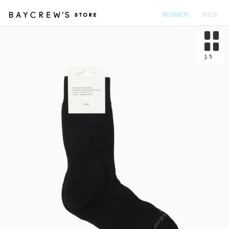
WOMEN
MEN
カ
1
5