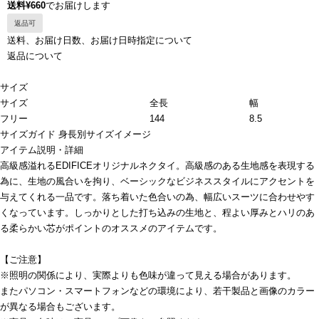
送料¥660
でお届けします
返品可
送料、お届け日数、お届け日時指定について
返品について
サイズ
サイズ
全長
幅
フリー
144
8.5
サイズガイド
身長別サイズイメージ
アイテム説明・詳細
高級感溢れるEDIFICEオリジナルネクタイ。高級感のある生地感を表現する
為に、生地の風合いを拘り、ベーシックなビジネススタイルにアクセントを
与えてくれる一品です。落ち着いた色合いの為、幅広いスーツに合わせやす
くなっています。しっかりとした打ち込みの生地と、程よい厚みとハリのあ
る柔らかい芯がポイントのオススメのアイテムです。
【ご注意】
※照明の関係により、実際よりも色味が違って見える場合があります。
またパソコン・スマートフォンなどの環境により、若干製品と画像のカラー
が異なる場合もございます。