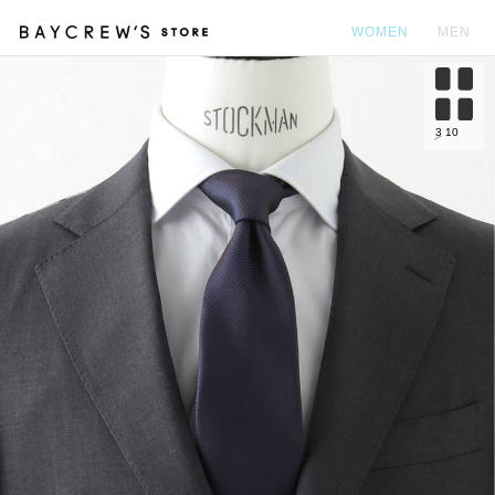
WOMEN
MEN
カ
3
10