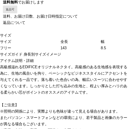
送料無料
でお届けします
返品可
送料、お届け日数、お届け日時指定について
返品について
サイズ
サイズ
全長
幅
フリー
143
8.5
サイズガイド
身長別サイズイメージ
アイテム説明・詳細
高級感溢れるEDIFICEオリジナルネクタイ。高級感のある生地感を表現する
為に、生地の風合いを拘り、ベーシックなビジネススタイルにアクセントを
与えてくれる一品です。落ち着いた色合いの為、幅広いスーツに合わせやす
くなっています。しっかりとした打ち込みの生地と、程よい厚みとハリのあ
る柔らかい芯がポイントのオススメのアイテムです。
【ご注意】
※照明の関係により、実際よりも色味が違って見える場合があります。
またパソコン・スマートフォンなどの環境により、若干製品と画像のカラー
が異なる場合もございます。