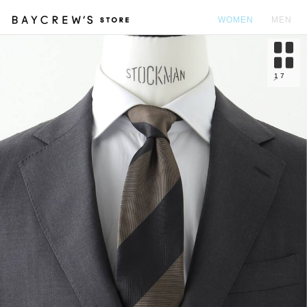
WOMEN
MEN
カ
1
7