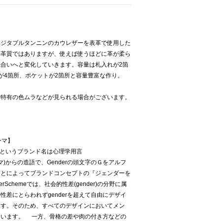
ベジタブルタンニンのカウレザーを表革で使用した
の革質ではありますが、使えば使うほどに革が柔ら
合いへと変化していきます。容量は札入れが2箇
が4箇所、ポケットが2箇所と容量豊富な作り。
材特有の色ムラなどが見られる場合がございます。
キーマ】
ーマ)というブランド名は心理学用言
キーマ)からの造語で、Genderの頭文字のＧをアルフ
ことによってブランドコンセプトの『ジェンダーを
Schemeでは、社会的性差(gender)の分野に属
差にとらわれずgenderを超えて自由にデザイ
ます。そのため、すべてのデザインにおいてメン
ています。 一方、骨格の差や肉の付き方などの