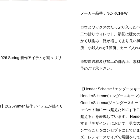
メーカー品番：NC-RCHFW
ロウとワックスのたっぷり入った
二つ折りウォレット。最初は硬め
かく馴染み、艶が増してより良い風
所、小銭入れが1箇所、カード入れ
ng 新作アイテムが続々リリ
※製造過程及び加工の都合上、素
予めご了承下さい。
【Hender Scheme / エンダース
HenderScheme(エンダースキ
GenderSchema(ジェンダース
me】2025Winter 新作アイテムが続々リ
ァベット順に一つ超えたＨにする
超える』を表現しています。 Hender
する『デザイン』において、男女の性
ンすることをコンセプトにしてい
ズ、レディースサイズで展開をし