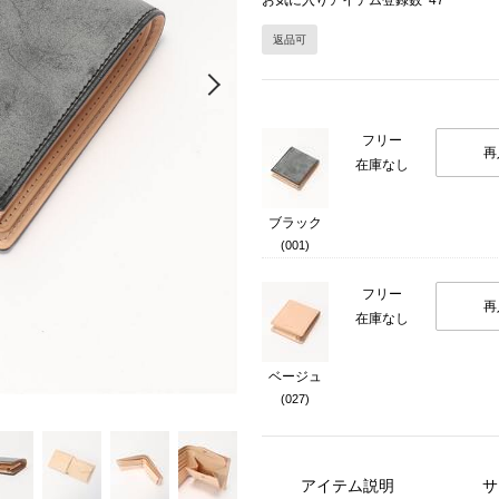
お気に入りアイテム登録数
47
返品可
Next
フリー
再
在庫なし
ブラック
(001)
フリー
再
在庫なし
ベージュ
(027)
アイテム説明
サ