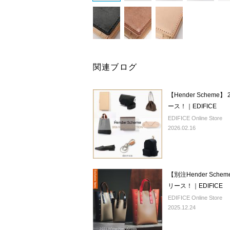
関連ブログ
【Hender Scheme】 2026 Spri
ース！｜EDIFICE
EDIFICE Online Store
2026.02.16
【別注Hender Sche
リース！｜EDIFICE
EDIFICE Online Store
2025.12.24