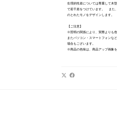
生理的性差については尊重して木
で若干差をつけています。 また
のとれたモノをデザインします。
【ご注意】
※照明の関係により、実際よりも
またパソコン・スマートフォンな
場合もございます。
※商品の色味は、商品アップ画像