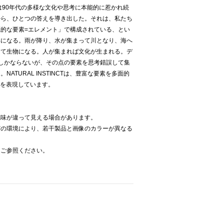
は90年代の多様な文化や思考に本能的に惹かれ続
から、ひとつの答えを導き出した。それは、私たち
的な要素=エレメント」で構成されている、とい
林になる。雨が降り、水が集まって川となり、海へ
って生物になる。人が集まれば文化が生まれる。デ
しかならないが、その点の要素を思考錯誤して集
ATURAL INSTINCTは、豊富な要素を多面的
味を表現しています。
色味が違って見える場合があります。
どの環境により、若干製品と画像のカラーが異なる
をご参照ください。