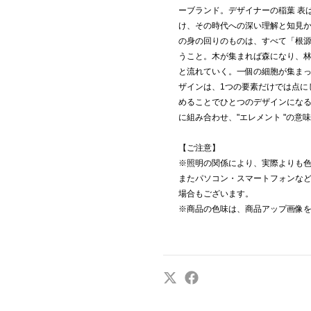
ーブランド。デザイナーの稲葉 表
け、その時代への深い理解と知見
の身の回りのものは、すべて「根源
うこと。木が集まれば森になり、
と流れていく。一個の細胞が集ま
ザインは、1つの要素だけでは点に
めることでひとつのデザインになる。N
に組み合わせ、"エレメント "の意
【ご注意】
※照明の関係により、実際よりも
またパソコン・スマートフォンな
場合もございます。
※商品の色味は、商品アップ画像