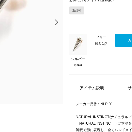
お気に入りアイテム登録数
3
返品可
Next
フリー
カ
残り1点
シルバー
(093)
アイテム説明
サ
メーカー品番：NI-P-01
NATURAL INSTINCT(ナチュラ
「NATURAL INSTINCT」は
解釈で形に表現し、全てハンドメ