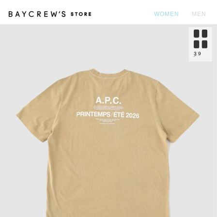
WOMEN
MEN
カ
3
9