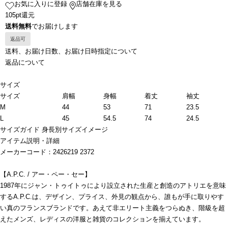
お気に入りに登録
店舗在庫を見る
105pt還元
送料無料
でお届けします
返品可
送料、お届け日数、お届け日時指定について
返品について
サイズ
サイズ
肩幅
身幅
着丈
袖丈
M
44
53
71
23.5
L
45
54.5
74
24.5
サイズガイド
身長別サイズイメージ
アイテム説明・詳細
メーカーコード：2426219 2372
【A.P.C. / アー・ペー・セー】
1987年にジャン・トゥイトゥにより設立された生産と創造のアトリエを意味
するA.P.C.は、デザイン、プライス、外見の観点から、誰もが手に取りやす
い真のフランスブランドです。あえて非エリート主義をつらぬき、階級を超
えたメンズ、レディスの洋服と雑貨のコレクションを揃えています。